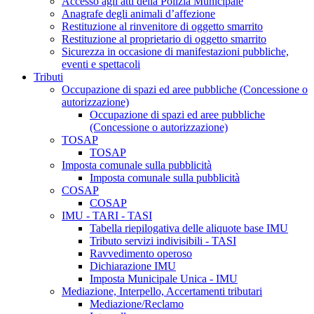
Accesso agli atti della Polizia Municipale
Anagrafe degli animali d’affezione
Restituzione al rinvenitore di oggetto smarrito
Restituzione al proprietario di oggetto smarrito
Sicurezza in occasione di manifestazioni pubbliche,
eventi e spettacoli
Tributi
Occupazione di spazi ed aree pubbliche (Concessione o
autorizzazione)
Occupazione di spazi ed aree pubbliche
(Concessione o autorizzazione)
TOSAP
TOSAP
Imposta comunale sulla pubblicità
Imposta comunale sulla pubblicità
COSAP
COSAP
IMU - TARI - TASI
Tabella riepilogativa delle aliquote base IMU
Tributo servizi indivisibili - TASI
Ravvedimento operoso
Dichiarazione IMU
Imposta Municipale Unica - IMU
Mediazione, Interpello, Accertamenti tributari
Mediazione/Reclamo