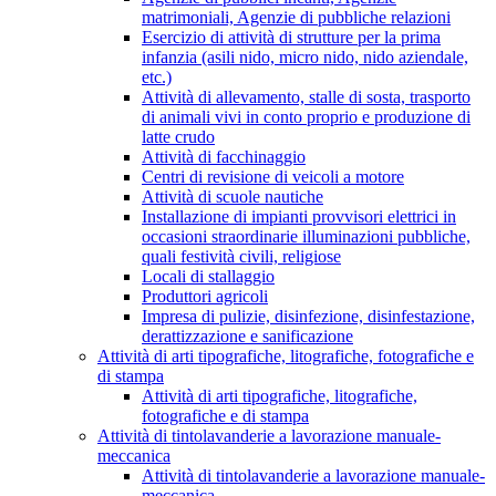
matrimoniali, Agenzie di pubbliche relazioni
Esercizio di attività di strutture per la prima
infanzia (asili nido, micro nido, nido aziendale,
etc.)
Attività di allevamento, stalle di sosta, trasporto
di animali vivi in conto proprio e produzione di
latte crudo
Attività di facchinaggio
Centri di revisione di veicoli a motore
Attività di scuole nautiche
Installazione di impianti provvisori elettrici in
occasioni straordinarie illuminazioni pubbliche,
quali festività civili, religiose
Locali di stallaggio
Produttori agricoli
Impresa di pulizie, disinfezione, disinfestazione,
derattizzazione e sanificazione
Attività di arti tipografiche, litografiche, fotografiche e
di stampa
Attività di arti tipografiche, litografiche,
fotografiche e di stampa
Attività di tintolavanderie a lavorazione manuale-
meccanica
Attività di tintolavanderie a lavorazione manuale-
meccanica