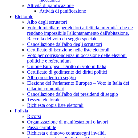
Attività di panificazione
Attività di panificazione
Elettorale
Albo degli scrutatori
Voto domiciliare per elettori affetti da infermità che ne
rendano impossibile l'allontanamento dall'abitazione.
Raccolta del voto da seggio speciale
Cancellazione dall'albo degli scrutatori
Certificato di iscrizione nelle liste elettorali
Voto per corrispondenza in occasione delle elezioni
politiche e referendum
Unione Europea - Diritto di voto in Italia
Certificato di godimento dei diritti politici
Albo presidenti di seggio
Elezione del Parlamento Europeo – Voto in Italia dei
cittadini comunitari
Cancellazione dall'albo dei presidenti di seggio
Tessera elettorale
Richiesta copia liste elettorali
Polizia
Ricorsi
Organizzazione di manifestazioni o lavori
Passo carrabile
Richiesta e rinnovo contrassegni invalidi