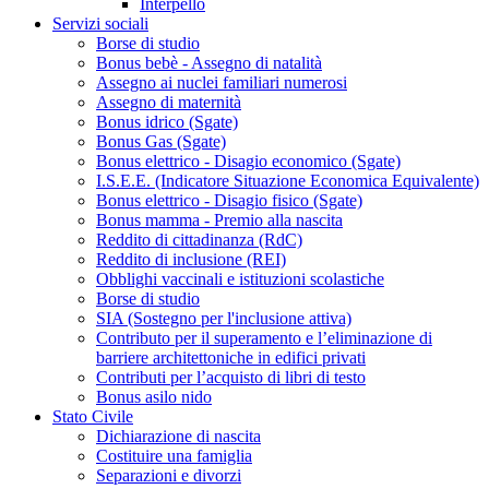
Interpello
Servizi sociali
Borse di studio
Bonus bebè - Assegno di natalità
Assegno ai nuclei familiari numerosi
Assegno di maternità
Bonus idrico (Sgate)
Bonus Gas (Sgate)
Bonus elettrico - Disagio economico (Sgate)
I.S.E.E. (Indicatore Situazione Economica Equivalente)
Bonus elettrico - Disagio fisico (Sgate)
Bonus mamma - Premio alla nascita
Reddito di cittadinanza (RdC)
Reddito di inclusione (REI)
Obblighi vaccinali e istituzioni scolastiche
Borse di studio
SIA (Sostegno per l'inclusione attiva)
Contributo per il superamento e l’eliminazione di
barriere architettoniche in edifici privati
Contributi per l’acquisto di libri di testo
Bonus asilo nido
Stato Civile
Dichiarazione di nascita
Costituire una famiglia
Separazioni e divorzi