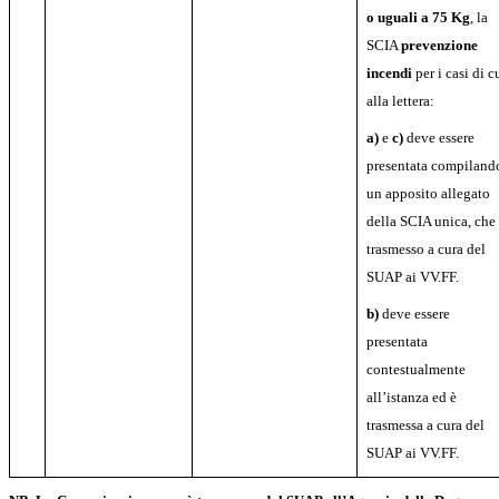
o uguali a 75 Kg
, la
SCIA
prevenzione
incendi
per i casi di c
alla lettera:
a)
e
c)
deve essere
presentata compiland
un apposito allegato
della SCIA unica, che
trasmesso a cura del
SUAP ai VV.FF.
b)
deve essere
presentata
contestualmente
all’istanza ed è
trasmessa a cura del
SUAP ai VV.FF.