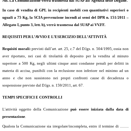
NB. La Comunicazione verrà trasmessa dal SUAP all’Agenzia delle Dogane.
In caso di vendita di GPL in recipienti mobili con quantitativi superiori o
uguali a 75 Kg, la SCIA prevenzione incendi ai sensi del DPR n. 151/2011 –
Allegato I, punto 3, lett. b), verrà trasmessa dal SUAP ai VV.FF.
REQUISITI PER L’AVVIO E L’ESERCIZIO DELL’ATTIVITÀ
Requisiti morali:
previsti
dall’art.
art. 25, c.7 del D.lgs. n. 504/1995
,
ossia non
aver riportato, nei casi di titolarità di deposito per la vendita al minuto
superiore a 500 Kg, negli ultimi cinque anni condanne penali per delitti in
materia di accisa, punibili con la reclusione non inferiore nel minimo ad un
anno
e che non sussistono nei propri confronti cause di decadenza o
sospensione previste dal D.lgs. n. 159/2011, art. 67.
TEMPI SPECIFICI E CONTROLLI
L’attività oggetto della Comunicazione
può essere iniziata dalla data di
presentazione
.
Qualora la Comunicazione sia irregolare/incompleta, entro il termine di ..........