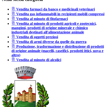
Vendita farmaci da banco e medicinali veterinari
Vendita gas infiammabili in recipienti mobili compressi
Vendita al minuto di fitofarmaci
Vendita al minuto di prodotti agricoli e zootecnici,
mangimi, prodotti di origine minerale e chimico
industriali destinati all'alimentazione animale
Vendita di oggetti preziosi
Vendita di armi diverse da quelle da guerra
Produzione, trasformazione e distribuzione di prodotti
di origine animale (macelli, caseifici, prodotti ittici, uova e
altro)
Vendita al minuto di alcolici