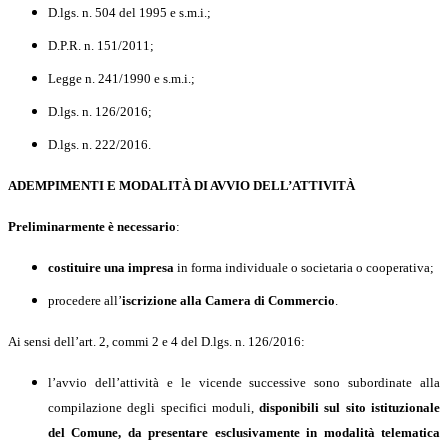
D.lgs. n. 504 del 1995 e s.m.i.;
D.P.R. n. 151/2011;
Legge n. 241/1990 e s.m.i.;
D.lgs. n. 126/2016;
D.lgs. n. 222/2016.
ADEMPIMENTI E MODALITÀ DI AVVIO DELL’ATTIVITÀ
Preliminarmente
è necessario
:
costituire una impresa
in forma individuale o societaria o cooperativa;
procedere all’
iscrizione alla Camera di Commercio
.
Ai sensi dell’art. 2, commi 2 e 4 del D.lgs. n. 126/2016:
l
’avvio dell’attività e le vicende successive sono subordinate alla
compilazione degli specifici moduli,
disponibili sul sito istituzionale
del Comune, da presentare esclusivamente in modalità telematica