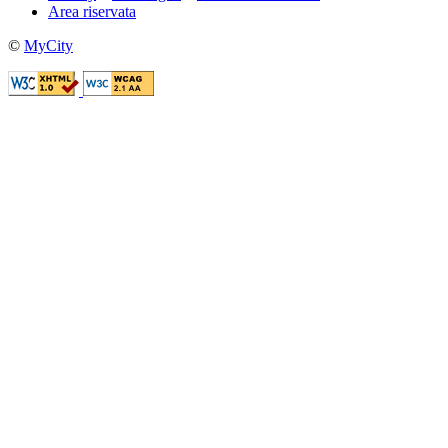
Area riservata
©
MyCity