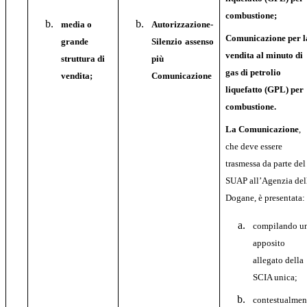
combustione;
media o
Autorizzazione-
Comunicazione per l
grande
Silenzio assenso
vendita al minuto di
struttura di
più
gas di petrolio
vendita;
Comunicazione
liquefatto (GPL) per
combustione.
La Comunicazione
,
che deve essere
trasmessa da parte del
SUAP all’Agenzia del
Dogane, è presentata:
compilando u
apposito
allegato della
SCIA unica;
contestualmen