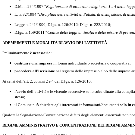
D.M. n. 274/1997 “
Regolamento di attuazione degli artt. 1 e 4 della legg
L. n. 82/1994 “
Disciplina delle attività di Pulizia, di disinfezione, di dis
Legge n. 241/1990; D.lgs. n. 126/2016; D.lgs. n. 222/2016;
D.lgs. n. 159/2011 “
Codice delle leggi antimafia e delle misure di preve
ADEMPIMENTI E MODALITÀ DI AVVIO DELL’ATTIVITÀ
Preliminarmente
è necessario
:
costituire una impresa
in forma individuale o societaria o cooperativa;
procedere all’iscrizione
nel registro delle imprese o albo delle imprese ar
Ai sensi dell’art. 2, commi 2 e 4 del D.lgs. n. 126/2016:
l
’avvio dell’attività e le vicende successive sono subordinate alla compil
stesso;
il Comune può chiedere agli interessati informazioni/documenti
solo in 
Qualora la Segnalazione/Comunicazione difetti degli elementi essenziali non potrà 
REGIME AMMINISTRATIVO E CONCENTRAZIONE DEI REGIMI AMMIN