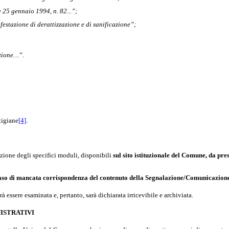
e 25 gennaio 1994, n. 82...”;
infestazione di derattizzazione e di sanificazione”;
nzione…
”.
tigiane
[4]
.
azione degli specifici moduli, disponibili
sul sito istituzionale del Comune, da pr
caso di mancata
corrispondenza del contenuto della Segnalazione/Comunicazione e
essere esaminata e, pertanto, sarà dichiarata irricevibile e archiviata.
ISTRATIVI