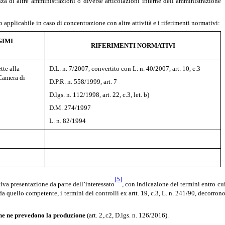
za di altre amministrazioni o diverse articolazioni interne dell’amministrazione
 applicabile in caso di concentrazione con altre attività e i riferimenti normativi:
GIMI
RIFERIMENTI NORMATIVI
tte alla
D.L. n. 7/2007, convertito con L. n. 40/2007, art. 10, c.3
Camera di
D.P.R. n. 558/1999, art. 7
D.lgs. n. 112/1998, art. 22, c.3, let. b)
D.M. 274/1997
L. n. 82/1994
[5]
tiva presentazione da parte dell’interessato
, con indicazione dei termini entro cu
a quello competente, i termini dei controlli ex artt. 19, c.3, L. n. 241/90, decorron
 che ne prevedono la produzione
(art. 2,.c2, D.lgs. n. 126/2016).