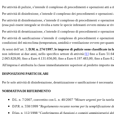
Per attività di pulizie, s’intende il complesso di procedimenti e operazioni atti a 
Per attività di disinfezione, s’intende il complesso dei procedimenti e operazioni
Per attività di disinfestazione, s’intende il complesso di procedimenti e operazioni 
(essa può essere integrale se rivolta a tutte le specie infestanti ovvero mirata se ri
Per attività di derattizzazione, s’intende il complesso di procedimenti e operazion
Per attività di sanificazione s’intende il complesso di procedimenti e operazion
condizioni del microclima (temperatura, umidità e ventilazione ovvero per quant
Ai sensi dell’art. 3,
D.M. n. 274/1997
,
le imprese di pulizie sono classificate in fa
non inferiore ai due anni, nello specifico settore di attività:
[1]
fino a Euro 51.64
2.065.828,00; fino a Euro 4.131.656,00; fino a Euro 6.197.483,00; fino a Euro 8
All'impresa è attribuita la classe immediatamente superiore al predetto importo me
DISPOSIZIONI PARTICOLARI
Per le sole attività di disinfestazione, derattizzazione e sanificazione è necessari
NORMATIVA DI RIFERIMENTO
D.L. n. 7/2007, convertito con L. n. 40/2007 “M
isure urgenti per la tute
D.P.R. n. 558/1999 “
Regolamento recante norme per la semplificazione dell
D.lgs. n. 112/1998 “
Conferimento di funzioni e compiti amministrativi dello