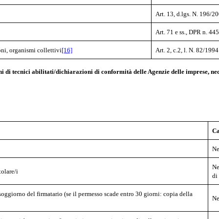
Art. 13, d.lgs. N. 196/2
Art. 71 e ss., DPR n. 44
oni, organismi collettivi
[16]
Art. 2, c.2, l. N. 82/199
oni di tecnici abilitati/dichiarazioni di conformità delle Agenzie delle imprese,
Ca
Ne
Ne
tolare/i
di
oggiorno del firmatario (se il permesso scade entro 30 giorni: copia della
Ne