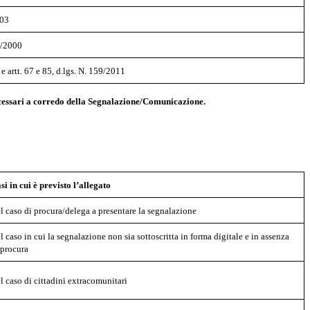
003
5/2000
4 e artt. 67 e 85, d.lgs. N. 159/2011
 necessari a corredo della Segnalazione/Comunicazione.
si in cui è previsto l’allegato
l caso di procura/delega a presentare la segnalazione
l caso in cui la segnalazione non sia sottoscritta in forma digitale e in assenza
 procura
l caso di cittadini extracomunitari