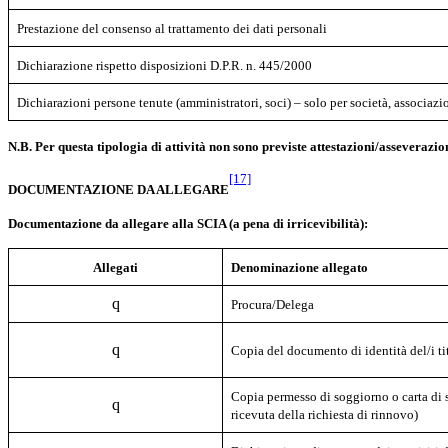
Prestazione del consenso al trattamento dei dati personali
Dichiarazione
rispetto disposizioni D.P.R. n. 445/2000
Dichiarazioni persone tenute (amministratori, soci) – solo per società, associazi
N.B. Per questa tipologia di attività non sono previste attestazioni/asseverazi
[17]
DOCUMENTAZIONE DA ALLEGARE
Documentazione da allegare alla SCIA (a pena di irricevibilità):
Allegati
Denominazione allegato
q
Procura/Delega
q
Copia del documento di identità del/i ti
Copia permesso di soggiorno o carta di s
q
ricevuta della richiesta di rinnovo)