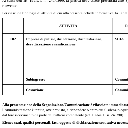
Ai sensi dell’art. 19bis, L. n. 241/1990, la pratica deve essere presentata all
ricevente.
Per ciascuna tipologia di attività di cui alla presente Scheda informativa, la Tabel
ATTIVITÀ
R
102
Impresa di pulizie, disinfezione, disinfestazione,
SCIA
derattizzazione e sanificazione
Subingresso
Comuni
Cessazione
Comuni
Alla
presentazione
della Segnalazione/Comunicazione
è
rilasciata
immediatam
l’Amministrazione è tenuta, ove previsto, a rispondere o entro cui il silenzio equi
dal loro ricevimento da parte dell’ufficio competente (art. 18-bis, L. n. 241/90).
Elenco stati, qualità personali, fatti oggetto di dichiarazione sostitutiva ne