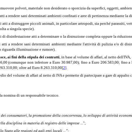
rimuovere polveri, materiale non desiderato o sporcizia da superfici, oggetti, ambien
 atti a rendere sani determinati ambienti confinati e aree di pertinenza mediante la 
atti a distruggere piccoli animali, in particolare artropodi, sia perché parassiti, vet
volta a singola specie).
i di disinfestazione atti a determinare o la distruzione completa oppure la riduzione 
i atti a rendere sani determinati ambienti mediante l'attività di pulizia e/o di di
o riguarda illuminazione e rumore).
sce, ai fini della stipula dei contratti
, in base al volume di affari, al netto dell'IV
6,00 (comunque non inferiore a Euro 30.987,00);
fino a Euro 206.583,00; fino a
.263.310,00; oltre ad Euro 8.263.310,00
[2]
.
dio del volume di affari al netto di IVA e permette di partecipare a gare di appalto
a la nomina di un responsabile tecnico.
la dei consumatori, la promozione della concorrenza, lo sviluppo di attività econom
a disciplina in materia di registro delle imprese ...
";
 Stato alle regioni ed agli enti locali ...”;