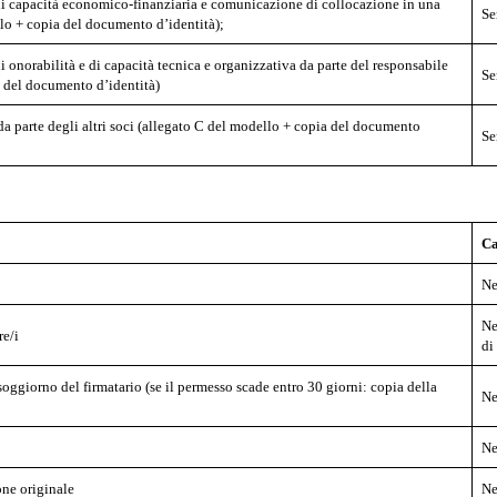
 di capacità economico-finanziaria e comunicazione di collocazione in una
Se
lo + copia del documento d’identità);
i onorabilità e di capacità tecnica e organizzativa da parte del responsabile
Se
 del documento d’identità)
 da parte degli altri soci (allegato C del modello + copia del documento
Se
Ca
Ne
Ne
re/i
di
oggiorno del firmatario (se il permesso scade entro 30 giorni: copia della
Ne
Ne
ne originale
Ne