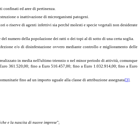
ti confinati ed aree di pertinenza.
distruzione o inattivazione di microrganismi patogeni.
tori o riserve di agenti infettivi sia perché molesti e specie vegetali non desiderate
del numero della popolazione dei ratti o dei topi al di sotto di una certa soglia.
sinfezione e/o di disinfestazione ovvero mediante controllo e miglioramento delle
A, realizzato in media nell'ultimo triennio o nel minor periodo di attività, comunque
 Euro 361.520,00; fino a Euro 516.457,00; fino a Euro 1.032.914,00; fino a Euro
 comunitarie fino ad un importo uguale alla classe di attribuzione assegnata
[3]
.
iche e la nascita di nuove imprese
";