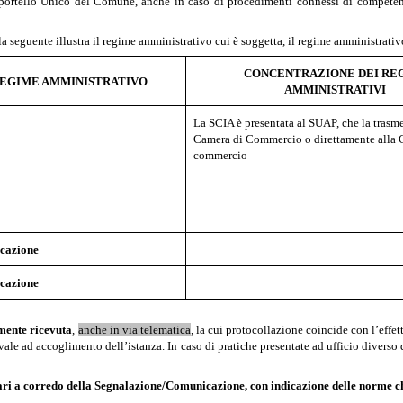
o Sportello Unico del Comune, anche in caso di procedimenti connessi di competen
la seguente illustra il regime amministrativo cui è soggetta, il regime amministrativo
CONCENTRAZIONE DEI RE
EGIME AMMINISTRATIVO
AMMINISTRATIVI
La SCIA è presentata al SUAP, che la trasme
Camera di Commercio o direttamente alla 
commercio
cazione
cazione
ente ricevuta
,
anche in via telematica
, la cui protocollazione coincide con l’effet
vale ad accoglimento dell’istanza. In caso di pratiche presentate ad ufficio diverso d
cessari a corredo della Segnalazione/Comunicazione, con indicazione delle norme