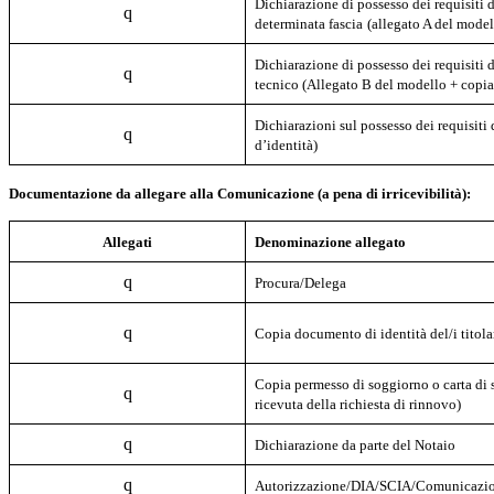
Dichiarazione di possesso dei requisiti
q
determinata fascia
(allegato A del model
Dichiarazione di possesso dei requisiti d
q
tecnico
(Allegato B del modello + copia
Dichiarazioni sul possesso dei requisiti
q
d’identità)
Documentazione da allegare alla Comunicazione (a pena di irricevibilità):
Allegati
Denominazione allegato
q
Procura/Delega
q
Copia documento di identità del/i titola
Copia permesso di soggiorno o carta di s
q
ricevuta della richiesta di rinnovo)
q
Dichiarazione da parte del Notaio
q
A
utorizzazione/DIA/SCIA/Comunicazio