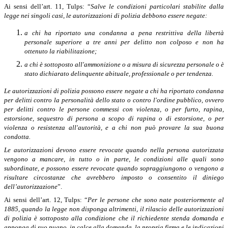
Ai sensi dell’art. 11, Tulps: “
Salve le condizioni particolari stabilite dalla
legge nei singoli casi, le autorizzazioni di polizia debbono essere negate:
a chi ha riportato una condanna a pena restrittiva della libertà
personale superiore a tre anni per delitto non colposo e non ha
ottenuto la riabilitazione;
a chi è sottoposto all'ammonizione o a misura di sicurezza personale o è
stato dichiarato delinquente abituale, professionale o per tendenza.
Le autorizzazioni di polizia possono essere negate a chi ha riportato condanna
per delitti contro la personalità dello stato o contro l'ordine pubblico, ovvero
per delitti contro le persone commessi con violenza, o per furto, rapina,
estorsione, sequestro di persona a scopo di rapina o di estorsione, o per
violenza o resistenza all'autorità, e a chi non può provare la sua buona
condotta.
Le autorizzazioni devono essere revocate quando nella persona autorizzata
vengono a mancare, in tutto o in parte, le condizioni alle quali sono
subordinate, e possono essere revocate quando sopraggiungono o vengono a
risultare circostanze che avrebbero imposto o consentito il diniego
dell’autorizzazione
”.
Ai sensi dell’art. 12, Tulps: “
Per le persone che sono nate posteriormente al
1885, quando la legge non disponga altrimenti, il rilascio delle autorizzazioni
di polizia è sottoposto alla condizione che il richiedente stenda domanda e
apponga di suo pugno, in calce alla domanda, la propria firma e le indicazioni