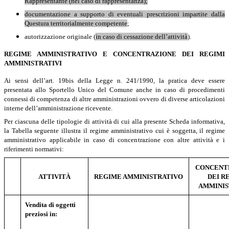
Rappresentante (nel caso di rappresentanza);
documentazione a supporto di eventuali prescrizioni impartite dalla
Questura territorialmente competente
;
autorizzazione originale (
in caso di cessazione dell’attività
).
REGIME AMMINISTRATIVO E CONCENTRAZIONE DEI REGIMI
AMMINISTRATIVI
Ai sensi dell’art. 19bis della Legge n. 241/1990, la pratica deve essere
presentata allo Sportello Unico del Comune anche in caso di procedimenti
connessi di competenza di altre amministrazioni ovvero di diverse articolazioni
interne dell’amministrazione ricevente.
Per ciascuna delle tipologie di attività di cui alla presente Scheda informativa,
la Tabella seguente illustra il regime amministrativo cui è soggetta, il regime
amministrativo applicabile in caso di concentrazione con altre attività e i
riferimenti normativi:
CONCENT
ATTIVITÀ
REGIME AMMINISTRATIVO
DEI R
AMMINIS
Vendita di oggetti
preziosi in: