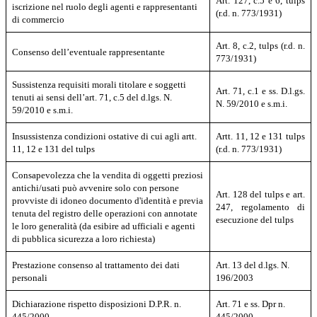
Art. 127, c.5 e 6, tulps
iscrizione nel ruolo degli agenti e rappresentanti
(r.d. n. 773/1931)
di commercio
Art. 8, c.2, tulps (r.d. n.
Consenso dell’eventuale rappresentante
773/1931)
Sussistenza requisiti morali titolare e soggetti
Art. 71, c.1 e ss. D.l.gs.
tenuti ai sensi dell’art. 71, c.5 del d.lgs. N.
N. 59/2010 e s.m.i.
59/2010 e s.m.i.
Insussistenza condizioni ostative di cui agli artt.
Artt. 11, 12 e 131 tulps
11, 12 e 131 del tulps
(r.d. n. 773/1931)
Consapevolezza che la vendita di oggetti preziosi
antichi/usati può avvenire solo con persone
Art. 128 del tulps e art.
provviste di idoneo documento d'identità e previa
247, regolamento di
tenuta del registro delle operazioni con annotate
esecuzione del tulps
le loro generalità (da esibire ad ufficiali e agenti
di pubblica sicurezza a loro richiesta)
Prestazione consenso al trattamento dei dati
Art. 13 del d.lgs. N.
personali
196/2003
Dichiarazione
rispetto disposizioni D.P.R. n.
Art. 71 e ss. Dpr n.
445/2000
445/2000