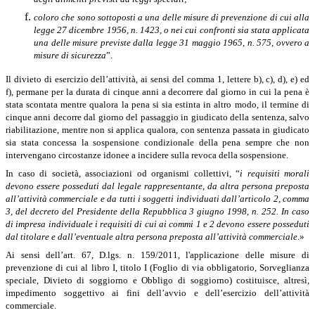
coloro che sono sottoposti a una delle misure di prevenzione di cui alla
legge 27 dicembre 1956, n. 1423, o nei cui confronti sia stata applicata
una delle misure previste dalla legge 31 maggio 1965, n. 575, ovvero a
misure di sicurezza
”.
Il divieto di esercizio dell’attività, ai sensi del comma 1, lettere b), c), d), e) ed
f), permane per la durata di cinque anni a decorrere dal giorno in cui la pena è
stata scontata mentre qualora la pena si sia estinta in altro modo, il termine di
cinque anni decorre dal giorno del passaggio in giudicato della sentenza, salvo
riabilitazione, mentre non si applica qualora, con sentenza passata in giudicato
sia stata concessa la sospensione condizionale della pena sempre che non
intervengano circostanze idonee a incidere sulla revoca della sospensione.
In caso di società, associazioni od organismi collettivi, “
i requisiti morali
devono essere posseduti dal legale rappresentante, da altra persona preposta
all’attività commerciale e da tutti i soggetti individuati dall’articolo 2, comma
3, del decreto del Presidente della Repubblica 3 giugno 1998, n. 252. In caso
di impresa individuale i requisiti di cui ai commi 1 e 2 devono essere posseduti
dal titolare e dall’eventuale altra persona preposta all’attività commerciale
.»
Ai sensi dell’art. 67, D.lgs. n. 159/2011, l'applicazione delle misure di
prevenzione di cui al libro I, titolo I (Foglio di via obbligatorio, Sorveglianza
speciale, Divieto di soggiorno e Obbligo di soggiorno) costituisce, altresì,
impedimento soggettivo ai fini dell’avvio e dell’esercizio dell’attività
commerciale.