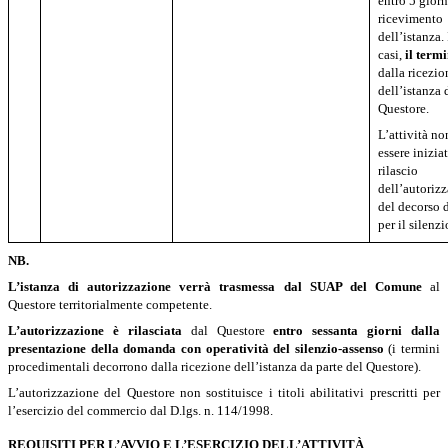
entro 5 giorn
ricevimento
dell’istanza. 
casi,
il term
dalla ricezio
dell’istanza 
Questore.
L’attività n
essere inizia
rilascio
dell’autoriz
del decorso 
per il silenz
NB.
L’istanza di autorizzazione verrà trasmessa dal SUAP del Comune
al
Questore territorialmente competente.
L’autorizzazione è rilasciata
dal Questore
entro sessanta giorni dalla
presentazione della domanda con operatività del silenzio-assenso
(i termini
procedimentali decorrono dalla ricezione dell’istanza da parte del Questore).
L’autorizzazione del Questore non sostituisce i titoli abilitativi prescritti per
l’esercizio del commercio dal D.lgs. n. 114/1998.
REQUISITI PER L’AVVIO E L’ESERCIZIO DELL’ATTIVITÀ