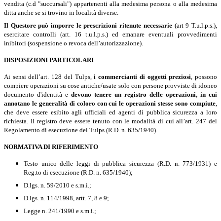
vendita (c.d "succursali") appartenenti alla medesima persona o alla medesima
ditta anche se si trovino in località diverse.
Il Questore può imporre le prescrizioni ritenute necessarie
(art 9 T.u.l.p.s.),
esercitare controlli (art. 16 t.u.l.p.s.) ed emanare eventuali provvedimenti
inibitori (sospensione o revoca dell’autorizzazione).
DISPOSIZIONI PARTICOLARI
Ai sensi dell’art. 128 del Tulps,
i commercianti di oggetti preziosi
, possono
compiere operazioni su cose antiche/usate solo con persone provviste di idoneo
documento d'identità e
devono tenere un registro delle operazioni, in cui
annotano le generalità di coloro con cui le operazioni stesse sono compiute
,
che deve essere esibito agli ufficiali ed agenti di pubblica sicurezza a loro
richiesta. Il registro deve essere tenuto con le modalità di cui all’art. 247 del
Regolamento di esecuzione del Tulps (R.D. n. 635/1940).
NORMATIVA DI RIFERIMENTO
Testo unico delle leggi di pubblica sicurezza (R.D. n. 773/1931) e
Reg.to di esecuzione (R.D. n. 635/1940);
D.lgs. n. 59/2010 e s.m.i.;
D.lgs. n. 114/1998, artt. 7, 8 e 9;
Legge n. 241/1990 e s.m.i.;