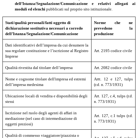
dell’Istanza/Segnalazione/Comunicazione e relativi allegati ai
moduli ed elenchi
pubblicati sul proprio sito istituzionale.
Stati/qualità personali/fatti oggetto di
Norme che ne
dichiarazione sostitutiva necessari a corredo
prevedono la
dell’Istanza/Segnalazione/Comunicazione
produzione
Dati identificativi dell’impresa da cui desumere la
sua regolare costituzione e l’iscrizione al Registro
Art. 2195 codice civile
Imprese
Qualità rivestita dal titolare dell’impresa
Art. 2082 codice civile
Nome e cognome titolare dell'impresa ed estremi
Artt. 12 e 127, tulps
dell’impresa medesima
(r.d. n. 773/1931)
Ubicazione locali di vendita e disponibilità degli
Art. 127, c.4, tulps (r.d.
stessi
n. 773/1931)
Iscrizione nel ruolo degli agenti di affari in
Art. 127, c.1 tulps (r.d.
mediazione (nel caso di intermediazione di
n. 773/1931)
oggetti preziosi)
Qualità di commesso viaggiatore/piazzista o