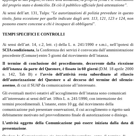
del proprio stato e domicilio. Di ciò il pubblico ufficiale farà attestazione”
.
Ai sensi dell’art. 131, Tulps:
“
Le autorizzazioni di polizia prevedute in questo
titolo, fatta eccezione per quelle indicate dagli artt. 113, 121, 123 e 124, non
possono essere concesse a chi è incapace di obbligarsi
”.
TEMPI SPECIFICI E CONTROLLI
Ai sensi dell’art. 14, c.2, lett. c) della L. n. 241/1990 e s.m.i., nell’ipotesi di
SCIA condizionata
, la Conferenza dei servizi è convocata dall’amministrazione
procedente (Comune) entro 5 giorni dal ricevimento dell’istanza.
Il termine di conclusione del procedimento
,
decorrente dalla ricezione
dell’istanza da parte del Questore, è fissato
in 60 giorni
(D.M. 18 aprile 2000
n. 142, Tab B) e
l’avvio dell’attività
resta subordinato al rilascio
dell’autorizzazione del Questore o al decorso del termine del silenzio-
assenso
, di cui il SUAP da comunicazione all’interessato.
Gli eventuali motivi ostativi all’accoglimento dell’istanza sono comunicati
all’interessato ai sensi dell’art. 10bis L. n. 241/1990, con interruzione dei
termini procedimentali. L’istante, entro 10 gg. dal ricevimento della
comunicazione può presentare osservazioni, il cui accoglimento o rigetto sarà
debitamente motivato nel provvedimento finale di autorizzazione o diniego.
L’attività oggetto della Comunicazione
può essere iniziata dalla data di
presentazione
.