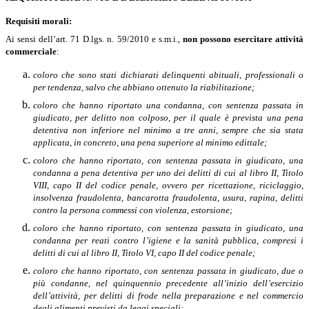
Requisiti morali:
Ai sensi dell’art. 71 D.lgs. n. 59/2010 e s.m.i.,
non possono esercitare attività
commerciale
:
coloro che sono stati dichiarati delinquenti abituali, professionali o
per tendenza, salvo che abbiano ottenuto la riabilitazione;
coloro che hanno riportato una condanna, con sentenza passata in
giudicato, per delitto non colposo, per il quale è prevista una pena
detentiva non inferiore nel minimo a tre anni, sempre che sia stata
applicata, in concreto, una pena superiore al minimo edittale;
coloro che hanno riportato, con sentenza passata in giudicato, una
condanna a pena detentiva per uno dei delitti di cui al libro II, Titolo
VIII, capo II del codice penale, ovvero per ricettazione, riciclaggio,
insolvenza fraudolenta, bancarotta fraudolenta, usura, rapina, delitti
contro la persona commessi con violenza, estorsione;
coloro che hanno riportato, con sentenza passata in giudicato, una
condanna per reati contro l’igiene e la sanità pubblica, compresi i
delitti di cui al libro II, Titolo VI, capo II del codice penale;
coloro che hanno riportato, con sentenza passata in giudicato, due o
più condanne, nel quinquennio precedente all’inizio dell’esercizio
dell’attività, per delitti di frode nella preparazione e nel commercio
degli alimenti previsti da leggi speciali;