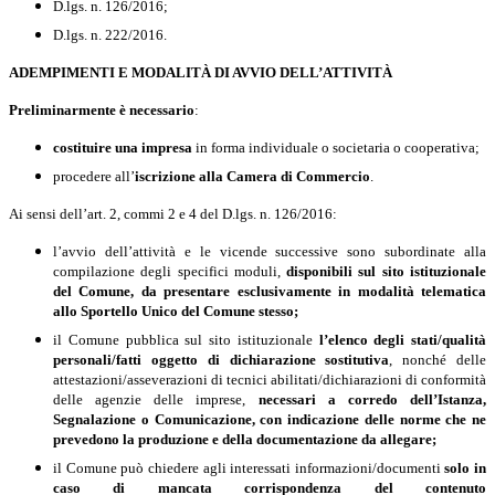
D.lgs. n. 126/2016;
D.lgs. n. 222/2016.
ADEMPIMENTI E MODALITÀ DI AVVIO DELL’ATTIVITÀ
Preliminarmente
è necessario
:
costituire una impresa
in forma individuale o societaria o cooperativa;
procedere all’
iscrizione alla Camera di Commercio
.
Ai sensi dell’art. 2, commi 2 e 4 del D.lgs. n. 126/2016:
l
’avvio dell’attività e le vicende successive sono subordinate alla
compilazione degli specifici moduli,
disponibili sul sito istituzionale
del Comune, da presentare esclusivamente in modalità telematica
allo Sportello Unico del Comune stesso;
il Comune pubblica sul sito istituzionale
l’elenco degli stati/qualità
personali/fatti oggetto di dichiarazione sostitutiva
, nonché delle
attestazioni/asseverazioni di tecnici abilitati/dichiarazioni di conformità
delle agenzie delle imprese,
necessari a corredo dell’Istanza,
Segnalazione o Comunicazione, con indicazione delle norme che ne
prevedono la produzione e della documentazione da allegare;
il Comune può chiedere agli interessati informazioni/documenti
solo in
caso di mancata corrispondenza del contenuto