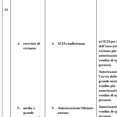
35
a) SCIA per 
esercizio di
SCIA condizionata
dell’esercizi
vicinato;
vicinato più
autorizzazio
vendita di o
preziosi;
Autorizzazi
l’avvio dell
grande strut
vendita più
autorizzazio
vendita di o
preziosi;
Autorizzazio
media o
Autorizzazione/Silenzio-
vendita di o
grande
assenso
preziosi.