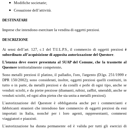
Modifiche societarie;
Cessazione dell’attività.
DESTINATARI
Imprese che intendono esercitare la vendita di oggetti preziosi.
DESCRIZIONE
Ai sensi dell’art. 127, c.1 del T.U.L.P.S., il commercio di oggetti preziosi
è
subordinato all’acquisizione di apposita autorizzazione del Questore
.
L’istanza deve essere presentata al SUAP del Comune, che la trasmette al
Questore
territorialmente competente
.
Sono metalli preziosi il platino, il palladio, l'oro, l'argento (D.lgs. 251/1999 e
DPR 150/2002); sono considerati, inoltre, oggetti preziosi quelli costituiti, in
tutto o in parte, da metalli preziosi e da coralli e perle di ogni tipo, anche se
venduti sciolti, e da pietre preziose (diamanti, rubini, zaffiri, smeraldi, anche se
venduti sciolti, ed ogni altra pietra che sia unita a metalli preziosi).
L’autorizzazione del Questore è obbligatoria anche per i commercianti e
fabbricanti stranieri che intendono fare commercio di oggetti preziosi da essi
importati in Italia, nonché per i loro agenti, rappresentanti, commessi
viaggiatori e piazzisti.
L’autorizzazione ha durata permanente ed è valida per tutti gli esercizi di