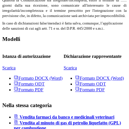
Qualora la Comunicazione sia irregolare/incompleta, entro il termine di .......
giorni dalla sua ricezione, sono comunicate all'interessato le cause di
irregolarità/incompletezza e il termine prescritto per l'integrazione con la
previsione che, in difetto, la comunicazione sarà archiviata per improcedibilità.
In caso di dichiarazioni false/mendaci è fatta salva, comunque, l’applicazione
delle sanzioni di cui agli artt. 71 e ss. del D.P.R. 445/2000 e s.m.i..
Modelli
Istanza di autorizzazione
Dichiarazione rappresentante
Scarica
Scarica
Formato DOCX (Word)
Formato DOCX (Word)
Formato ODT
Formato ODT
Formato PDF
Formato PDF
Nella stessa categoria
Vendita farmaci da banco e medicinali veterinari
Vendita al minuto di gas di petrolio liquefatto (GPL)
per combustione