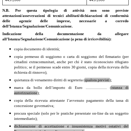
N.B. Per questa tipologia di attività non sono previste
attestazioni/asseverazioni di tecnici abilitati/dichiarazioni di conformità
delle agenzie delle imprese, necessarie a corredo
dell’Istanza/Segnalazione/Comunicazione.
Indicazione
della documentazione da allegare
all’Istanza/Segnalazione/Comunicazione (a pena di irricevibilità):
copia documento di identità;
copia permesso di soggiorno o carta di soggiorno del firmatario (per
cittadini extracomunitari, anche per chi è stato riconosciuto rifugiato
politico; se il permesso scade entro 30 giorni, copia della ricevuta della
richiesta di rinnovo);
quietanza di versamento diritti di segreteria (
qualora previsti
);
marca da bollo dell’importo di Euro ........................ (
istanza di
autorizzazione
);
copia della ricevuta attestante l’avvenuto pagamento della tassa di
concessione governativa;
procura speciale (solo per le pratiche presentate on-line da un soggetto
intermediario);
dichiarazione di accettazione e insussistenza motivi ostativi del