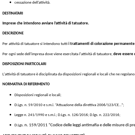
cessazione dell’attività.
DESTINATARI
Imprese che intendono avviare l’attività di tatuatore.
DESCRIZIONE
Per attività di tatuatore si intendono tutti
i trattamenti di colorazione permanente d
Per ogni sede dell'impresa dove viene esercitata l'attività di tatuatore,
deve essere 
DISPOSIZIONI PARTICOLARI
L'attività di tatuatore è disciplinata da disposizioni regionali e locali che ne regolano 
NORMATIVA DI RIFERIMENTO
Disposizioni regionali e locali;
D.Lgs. n. 59/2010 e s.m.i. “Attuazione della direttiva 2006/123/CE…”;
Legge n. 241/1990 e s.m.i.; D.Lgs. n. 126/2016; D.lgs. n. 222/2016;
n. 159/2011 “Codice delle leggi antimafia e delle misure di p
D.Lgs.