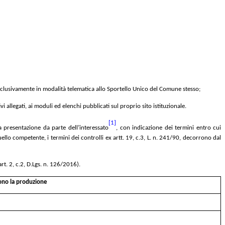
e esclusivamente in modalità telematica allo Sportello Unico del Comune stesso;
legati, ai moduli ed elenchi pubblicati sul proprio sito istituzionale.
[1]
va presentazione da parte dell’interessato
, con indicazione dei termini entro cui
ello competente, i termini dei controlli ex artt. 19, c.3, L. n. 241/90, decorrono dal
rt. 2, c.2, D.Lgs. n. 126/2016).
no la produzione