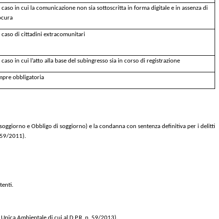
 caso in cui la comunicazione non sia sottoscritta in forma digitale e in assenza di
ocura
 caso di cittadini extracomunitari
 caso in cui l’atto alla base del subingresso sia in corso di registrazione
mpre obbligatoria
di soggiorno e Obbligo di soggiorno) e la condanna con sentenza definitiva per i delitti
 159/2011).
tenti.
Unica Ambientale di cui al D.P.R. n. 59/2013).