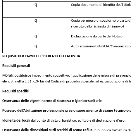
q
Copia documento di identità del/i titol
q
Copia permesso di soggiorno o carta di 
ricevuta della richiesta di rinnovo)
q
Dichiarazione da parte del Notaio
q
A
utorizzazione/DIA/SCIA/Comunicazion
REQUISITI PER L’AVVIO E L’ESERCIZIO DELL’ATTIVITÀ
Requisiti generali
Morali:
costituisce impedimento soggettivo, l'applicazione delle misure di prevenzione 
elencati nell’art. 51, c.3- bis del Codice di procedura penale, ad es. associazione di t
Requisiti specifici
Osservanza delle vigenti norme di sicurezza e igienico-sanitarie
.
Possesso dell’Abilitazione professionale previo superamento di esame tecnico-pr
Idoneità dei locali
dal punto di vista urbanistico, edilizio e di destinazione d’uso.
Osservanza delle disposizioni sugli scarichi di acque reflue
in pubblica fognatura di