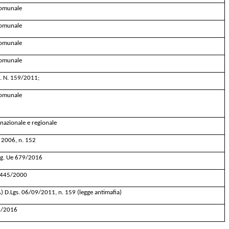
 comunale
 comunale
 comunale
 comunale
gs. N. 159/2011;
 comunale
 nazionale e regionale
e 2006, n. 152
eg. Ue 679/2016
. 445/2000
A) D.Lgs. 06/09/2011, n. 159 (legge antimafia)
26/2016