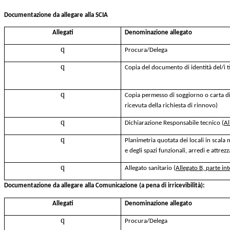
Documentazione da allegare alla SCIA
Allegati
Denominazione allegato
q
Procura/Delega
q
Copia del documento di identità del/i ti
q
Copia permesso di soggiorno o carta di 
ricevuta della richiesta di rinnovo)
q
Dichiarazione Responsabile tecnico (
Al
q
Planimetria quotata dei locali in scala 
e degli spazi funzionali, arredi e attrez
q
Allegato sanitario (
Allegato B, parte in
Documentazione da allegare alla Comunicazione (a pena di irricevibilità):
Allegati
Denominazione allegato
q
Procura/Delega