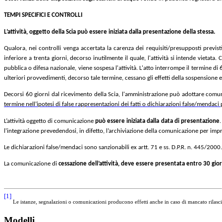
TEMPI SPECIFICI E CONTROLLI
L’attività, oggetto della Scia
può essere iniziata dalla presentazione della stessa.
Qualora, nei controlli venga accertata la carenza dei requisiti/presupposti previst
inferiore a trenta giorni, decorso inutilmente il quale, l'attività si intende vietata.
C
pubblica o difesa nazionale, viene sospesa l'attività. L'atto interrompe il termine di
ulteriori provvedimenti, decorso tale termine, cessano gli effetti della sospensione
Decorsi 60 giorni dal ricevimento della Scia, l'amministrazione può adottare comun
termine nell’ipotesi di false rappresentazioni dei fatti o dichiarazioni false/mendaci 
L’attività oggetto di comunicazione
può essere iniziata dalla data di presentazione
.
l'integrazione prevedendosi, in difetto, l’archiviazione della comunicazione per impr
Le dichiarazioni false/mendaci sono sanzionabili ex artt. 71 e ss. D.P.R. n. 445/2000.
La comunicazione di
cessazione dell’attività, deve essere presentata entro 30 giorn
[1]
Le istanze, segnalazioni o comunicazioni producono effetti anche in caso di mancato rilasci
Modelli