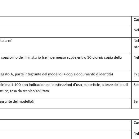
Cas
Nel
tolare/i
Nel
pr
soggiorno del firmatario (se il permesso scade entro 30 giorni: copia della
Nel
legato A, parte integrante del modello
) + copia documento d’identità)
In 
minima 1:100 con indicazione di destinazioni d'uso, superficie, altezze dei locali
Se
zature, resa da tecnico abilitato
tegrante del modello
);
Se
Cas
Nel