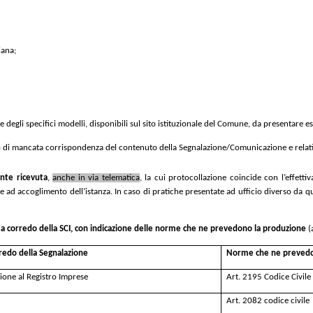
iana;
ne degli specifici modelli, disponibili sul sito istituzionale del Comune, da presentar
di mancata corrispondenza del contenuto della Segnalazione/Comunicazione e relativi al
te ricevuta
,
anche in via telematica
, la cui protocollazione coincide con l’effetti
le ad accoglimento dell’istanza. In caso di pratiche presentate ad ufficio diverso da qu
ari a corredo della SCI, con indicazione delle norme che ne prevedono la produzione
(a
orredo della Segnalazione
Norme che ne prevedo
zione al Registro Imprese
Art. 2195 Codice Civile
Art. 2082 codice civile