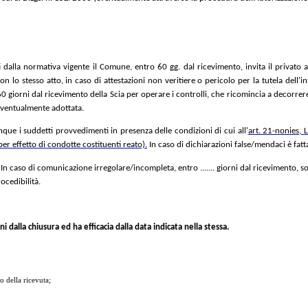
i dalla normativa vigente il Comune, entro 60 gg. dal ricevimento, invita il privato a
on lo stesso atto, in caso di attestazioni non veritiere o pericolo per la tutela dell'
 60 giorni dal ricevimento della Scia per operare i controlli, che ricomincia a decorrere
 eventualmente adottata.
que i suddetti provvedimenti in presenza delle condizioni di cui all'
art. 21-nonies, L
per effetto di condotte costituenti reato).
In caso di dichiarazioni false/mendaci è fatt
 In caso di comunicazione irregolare/incompleta, entro ....... giorni dal ricevimento, 
ocedibilità.
i dalla chiusura ed ha efficacia dalla data indicata nella
stessa.
o della ricevuta;