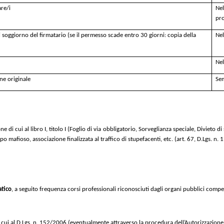
are/i
Nel
pr
soggiorno del firmatario (se il permesso scade entro 30 giorni: copia della
Nel
Nel
e originale
Se
di cui al libro I, titolo I (Foglio di via obbligatorio, Sorveglianza speciale, Divieto 
ipo mafioso, associazione finalizzata al traffico di stupefacenti, etc. (art. 67, D.Lgs. n.
atico
, a seguito frequenza corsi professionali riconosciuti dagli organi pubblici compe
 cui al D.Lgs. n. 152/2006 (eventualmente attraverso la procedura dell’Autorizzazione 