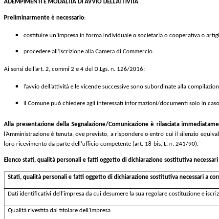
ADEMPIMENTI E MODALITÀ DI AVVIO DELL’ATTIVITÀ
Preliminarmente
è necessario
:
costituire un’impresa in forma individuale o societaria o cooperativa o artig
procedere all’iscrizione alla Camera di Commercio.
Ai sensi dell’art. 2, commi 2 e 4 del D.Lgs. n. 126/2016:
l’avvio dell’attività e le vicende successive sono subordinate alla compilazio
il Comune può chiedere agli interessati informazioni/documenti solo in caso 
Alla
presentazione
della Segnalazione/Comunicazione
è
rilasciata
immediatamen
l’Amministrazione è tenuta, ove previsto, a rispondere o entro cui il silenzio equiva
loro ricevimento da parte dell’ufficio competente (art. 18-bis, L. n. 241/90).
Elenco stati, qualità personali e fatti oggetto di dichiarazione sostitutiva necess
Stati, qualità personali e fatti oggetto di dichiarazione sostitutiva necessari a c
Dati identificativi dell’impresa da cui desumere la sua regolare costituzione e iscri
Qualità rivestita dal titolare dell’impresa