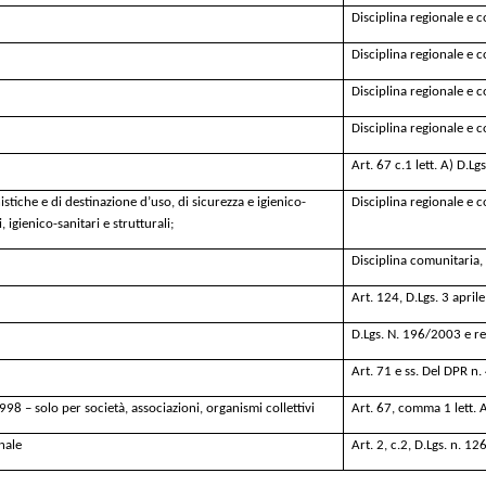
Disciplina regionale e
Disciplina regionale e
Disciplina regionale e
Disciplina regionale e
Art. 67 c.1 lett. A) D.L
stiche e di destinazione d’uso, di sicurezza e igienico-
Disciplina regionale e
, igienico-sanitari e strutturali
;
Disciplina comunitaria,
Art. 124, D.Lgs. 3 april
D.Lgs. N. 196/2003 e
r
Art. 71 e ss. Del DPR n
998 – solo per società, associazioni, organismi collettivi
Art. 67, comma 1 lett. 
nale
Art. 2, c.2, D.Lgs. n. 1