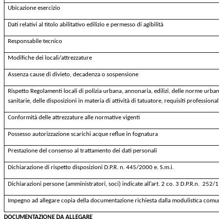
Ubicazione esercizio
Dati relativi al titolo abilitativo edilizio e permesso di agibilità
Responsabile tecnico
Modifiche dei locali/attrezzature
Assenza cause di divieto, decadenza o sospensione
Rispetto Regolamenti locali di polizia urbana, annonaria, edilizi, delle norme urbani
sanitarie, delle disposizioni in materia di attività di tatuatore, requisiti professionali
Conformità delle attrezzature alle normative vigenti
Possesso autorizzazione scarichi acque reflue in fognatura
Prestazione del consenso al trattamento dei dati personali
Dichiarazione di
rispetto disposizioni D.P.R. n. 445/2000 e. S.m.i.
Dichiarazioni persone (amministratori, soci) indicate all’art. 2 co. 3 D.P.R.n. 252/1
Impegno ad allegare copia della documentazione richiesta dalla modulistica comu
DOCUMENTAZIONE DA ALLEGARE