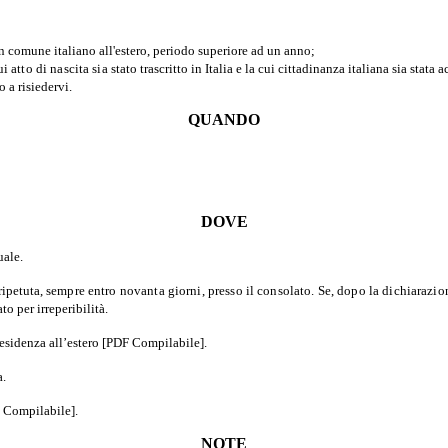
 un comune italiano all'estero, periodo superiore ad un anno;
cui atto di nascita sia
stato trascritto in Italia e la cui cittadinanza italiana sia stat
 a risiedervi.
QUANDO
DOVE
uale.
ripetuta,
sempre entro novanta giorni, presso il consolato. Se, dopo la dichiarazion
o per irreperibilità.
residenza all’estero [PDF Compilabile].
a.
F Compilabile].
NOTE