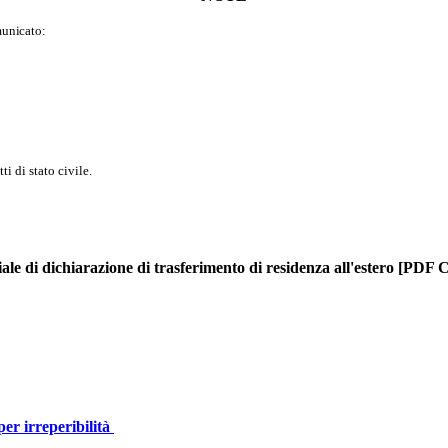
municato:
i di stato civile.
iale di dichiarazione di trasferimento di residenza all'estero [PDF 
per irreperibilità