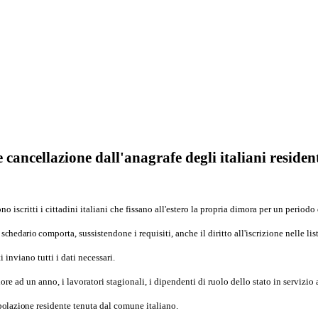
e cancellazione dall'anagrafe degli italiani resident
ono iscritti i cittadini italiani che fissano all'estero la propria dimora per un period
o schedario
comporta, sussistendone i requisiti, anche il diritto all'iscrizione nelle list
inviano tutti i dati necessari.
e ad un anno, i lavoratori stagionali, i dipendenti di ruolo dello stato in servizio a
opolazione
residente tenuta dal comune italiano.