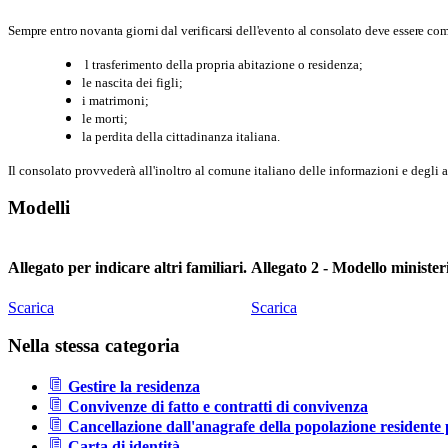
Sempre entro novanta giorni dal verificarsi dell'evento al consolato deve essere co
l trasferimento della propria abitazione o residenza;
le nascita dei figli;
i matrimoni;
le morti;
la perdita della cittadinanza italiana.
Il consolato provvederà all'inoltro al comune italiano delle informazioni e degli att
Modelli
Allegato per indicare altri familiari.
Allegato 2 - Modello minister
Scarica
Scarica
Nella stessa categoria
Gestire la residenza
Convivenze di fatto e contratti di convivenza
Cancellazione dall'anagrafe della popolazione residente 
Carta di identità