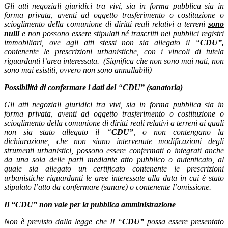
Gli atti negoziali giuridici tra vivi, sia in forma pubblica sia in
forma privata, aventi ad oggetto trasferimento o costituzione o
scioglimento della comunione di diritti reali relativi a terreni
sono
nulli
e non possono essere stipulati né trascritti nei pubblici registri
immobiliari, ove agli atti stessi non sia allegato il “
CDU”,
contenente le prescrizioni urbanistiche, con i vincoli di tutela
riguardanti l’area interessata. (Significa che non sono mai nati, non
sono mai esistiti, ovvero non sono annullabili)
Possibilità di confermare i dati del
“
CDU” (sanatoria)
Gli atti negoziali giuridici tra vivi, sia in forma pubblica sia in
forma privata, aventi ad oggetto trasferimento o costituzione o
scioglimento della comunione di diritti reali relativi a terreni ai quali
non sia stato allegato il
“
CDU”
, o non contengano la
dichiarazione, che non siano intervenute modificazioni degli
strumenti urbanistici,
possono essere confermati o integrati
anche
da una sola delle parti mediante atto pubblico o autenticato, al
quale sia allegato un certificato contenente le prescrizioni
urbanistiche riguardanti le aree interessate alla data in cui è stato
stipulato l’atto da confermare (sanare) o contenente l’omissione.
Il
“CDU”
non vale per la pubblica amministrazione
Non è previsto dalla legge che Il “
CDU”
possa essere presentato