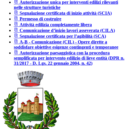
Autorizzazione unica per interventi edilizi rilevanti
nelle strutture turistiche
Segnalazione certificata di inizio attività (SCIA)
Permesso di costruire
Attività edilizia completamente libera
Comunicazione d’inizio lavori asseverata (CILA)
Segnalazione certificata per l’agibilità (SCA)
A-B - Comunicazione (CIL) - Opere dirette a
soddisfare obiettive esigenze contingenti e temporanee
Autorizzazione paesaggistica con la procedura
semplificata per intervento edilizio di lieve entità (DPR n.
31/2017 - D. Lgs. 22 gennaio 2004, n. 42)