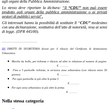
agli organi della Pubblica Amministrazione.
Lo stesso deve riportare la dicitura:
“Il
“CDU”
non può essere
prodotto agli organi della pubblica amministrazione o ai privati
gestori di pubblici servizi
".
Gli interessati hanno la possibilità di sostituire Il “
CDU”
medesimo
con una
dichiarazione, sostitutiva dell’atto di notorietà,
resa ai sensi
di legge. (DPR 445/00).
[1]
DIRITTI DI SEGRETERIA dovuti per il rilascio del Certificato di destinazione
Urbanistica:
Marche da bollo, per richiesta e rilascio ed altre in relazione al numero di pagine.
€. ............
Fino a 5 particelle richieste, in un'unica zona urbanistica (con rilascio entro 30
giorno). €. ............
Per ogni particella in più oltre le prime 5.
€. ............
Per ogni zona urbanistica in più oltre la prima.
€. ...........
Nella stessa categoria