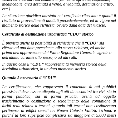
inedificabile, area destinata a verde, a viabilità, destinazione d’uso,
ecc.).
La situazione giuridica attestata nel certificato rilasciato è quindi il
risultato di provvedimenti adottati precedentemente, ed in vigore nel
momento storico della richiesta, ovvero dalla data del rilascio.
Certificato di destinazione urbanistica “CDU” storico
È prevista anche la possibilità di richiedere che il
“CDU”
sia
riferito ad una data precedente, alla stessa richiesta, ed anche
prima dell'approvazione del Piano Regolatore Generale vigente o
dell'ultima variante allo stesso, o ad altri atti.
In questo caso il
“CDU”
rappresenta la memoria storica della
disciplina urbanistica, in un dato momento storico.
Quando è necessario il “CDU”
La certificazione, che rappresenta il contenuto di atti pubblici
preesistenti deve essere allegata agli atti da costituirsi tra vivi, sia in
forma pubblica, sia in forma privata, aventi ad oggetto
trasferimento o costituzione o scioglimento della comunione di
diritti reali relativi a terreni, quando tali terreni non costituiscano
pertinenze di edifici censiti nel Nuovo Catasto Edilizio Urbano e
purché la
loro superficie complessiva sia maggiore di 5.000 metri