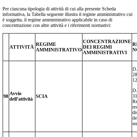
Per ciascuna tipologia di attività di cui alla presente Scheda
informativa, la Tabella seguente illustra il regime amministrativo cui
è soggetta, il regime amministrativo applicabile in caso di
concentrazione con altre attività e i riferimenti normativi:
CONCENTRAZIONE
REGIME
R
ATTIVITÀ
DEI REGIMI
AMMINISTRATIVO
N
AMMINISTRATIVI
D.
28
12
D.
Avvio
31
98
SCIA
dell’attività
R
re
di
de
au