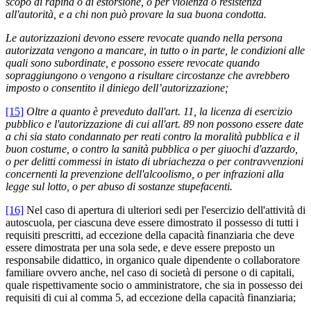
scopo di rapina o di estorsione, o per violenza o resistenza
all'autorità, e a chi non può provare la sua buona condotta.
Le autorizzazioni devono essere revocate quando nella persona
autorizzata vengono a mancare, in tutto o in parte, le condizioni alle
quali sono subordinate, e possono essere revocate quando
sopraggiungono o vengono a risultare circostanze che avrebbero
imposto o consentito il diniego dell’autorizzazione;
[15]
Oltre a quanto è preveduto dall'art. 11, la licenza di esercizio
pubblico e l'autorizzazione di cui all'art. 89 non possono essere date
a chi sia stato condannato per reati contro la moralità pubblica e il
buon costume, o contro la sanità pubblica o per giuochi d'azzardo,
o
per delitti commessi in istato di ubriachezza o per contravvenzioni
concernenti la prevenzione dell'alcoolismo, o per infrazioni alla
legge sul lotto, o per abuso di sostanze stupefacenti.
[16]
Nel caso di apertura di ulteriori sedi per l'esercizio dell'attività di
autoscuola, per ciascuna deve essere dimostrato il possesso di tutti i
requisiti prescritti, ad eccezione della capacità finanziaria che deve
essere dimostrata per una sola sede, e deve essere preposto un
responsabile didattico, in organico quale dipendente o collaboratore
familiare ovvero anche, nel caso di società di persone o di capitali,
quale rispettivamente socio o amministratore, che sia in possesso dei
requisiti di cui al comma 5, ad eccezione della capacità finanziaria;