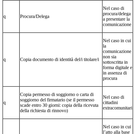
Nel caso di
procura/delega
q
Procura/Delega
a presentare la
comunicazione
Nel caso in cui
la
comunicazione
non sia
q
Copia documento di identità del/i titolare/i
sottoscritta in
forma digitale e
in assenza di
procura
Copia permesso di soggiorno o carta di
Nel caso di
soggiorno del firmatario (se il permesso
q
cittadini
scade entro 30 giorni: copia della ricevuta
extracomunitari
della richiesta di rinnovo)
Nel caso in cui
l’atto alla base