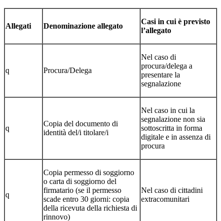
Casi in cui è previsto
Allegati
Denominazione allegato
l’allegato
Nel caso di
procura/delega a
q
Procura/Delega
presentare la
segnalazione
Nel caso in cui la
segnalazione non sia
Copia del documento di
q
sottoscritta in forma
identità del/i titolare/i
digitale e in assenza di
procura
Copia permesso di soggiorno
o carta di soggiorno del
firmatario (se il permesso
Nel caso di cittadini
q
scade entro 30 giorni: copia
extracomunitari
della ricevuta della richiesta di
rinnovo)