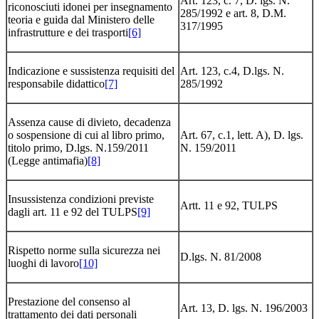
Art. 123, c. 7, D. lgs. N.
riconosciuti idonei per insegnamento
285/1992 e art. 8, D.M.
teoria e guida dal Ministero delle
317/1995
infrastrutture e dei trasporti
[6]
Indicazione e sussistenza requisiti del
Art. 123, c.4, D.lgs. N.
responsabile didattico
[7]
285/1992
Assenza cause di divieto, decadenza
o sospensione di cui al libro primo,
Art. 67, c.1, lett. A), D. lgs.
titolo primo, D.lgs. N.159/2011
N. 159/2011
(Legge antimafia)
[8]
Insussistenza condizioni previste
Artt. 11 e 92, TULPS
dagli art. 11 e 92 del TULPS
[9]
Rispetto norme sulla sicurezza nei
D.lgs. N. 81/2008
luoghi di lavoro
[10]
Prestazione del consenso al
Art. 13, D. lgs. N. 196/2003
trattamento dei dati personali