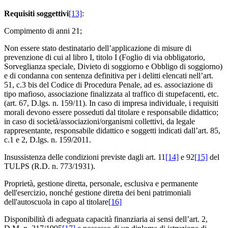
Requisiti soggettivi
[13]
:
Compimento di anni 21;
Non essere stato destinatario dell’applicazione di misure di
prevenzione di cui al libro I, titolo I (Foglio di via obbligatorio,
Sorveglianza speciale, Divieto di soggiorno e Obbligo di soggiorno)
e di condanna con sentenza definitiva per i delitti elencati nell’art.
51, c.3 bis del Codice di Procedura Penale, ad es. associazione di
tipo mafioso, associazione finalizzata al traffico di stupefacenti, etc.
(art. 67, D.lgs. n. 159/11). In caso di impresa individuale, i requisiti
morali devono essere posseduti dal titolare e responsabile didattico;
in caso di società/associazioni/organismi collettivi, da legale
rappresentante, responsabile didattico e soggetti indicati dall’art. 85,
c.1 e 2, D.lgs. n. 159/2011.
Insussistenza delle condizioni previste dagli art. 11
[14]
e 92
[15]
del
TULPS (R.D. n. 773/1931).
Proprietà, gestione diretta, personale, esclusiva e permanente
dell'esercizio, nonché gestione diretta dei beni patrimoniali
dell'autoscuola in capo al titolare
[16]
Disponibilità di adeguata capacità finanziaria ai sensi dell’art. 2,