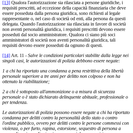
[13]
Qualora l'autorizzazione sia rilasciata a persone giuridiche, i
requisiti prescritti, ad eccezione della capacità finanziaria che deve
essere posseduta dalla persona giuridica, sono richiesti al legale
rappresentante o, nel caso di società od enti, alla persona da questi
delegata. Quando l'autorizzazione sia rilasciata in favore di società
non aventi personalità giuridica, i requisiti prescritti devono essere
posseduti dal socio amministratore. Qualora ci siano più soci
amministratori di società non aventi personalità giuridica, tali
requisiti devono essere posseduti da ognuno di questi.
[14]
Art. 11 -
Salve le condizioni particolari stabilite dalla legge nei
singoli casi, le autorizzazioni di polizia debbono essere negate:
1 a chi ha riportato una condanna a pena restrittiva della libertà
personale superiore a tre anni per delitto non colposo e non ha
ottenuto la riabilitazione;
2 a chi è sottoposto all'ammonizione o a misura di sicurezza
personale o è stato dichiarato delinquente abituale, professionale o
per tendenza.
Le autorizzazioni di polizia possono essere negate a chi ha riportato
condanna per delitti contro la personalità dello stato o contro
l'ordine pubblico, ovvero per delitti contro le persone commessi con
violenza, o per furto, rapina, estorsione, sequestro di persona a