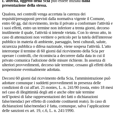
L’attività, oggetto della Scia
può essere iniziata
dalla
presentazione della stessa.
Qualora, nei controlli venga accertata la carenza dei
requisiti/presupposti previsti dalla normativa vigente il Comune,
entro 60 gg. dal ricevimento, invita il privato a conformare l'attività e
i suoi effetti, entro un termine non inferiore a trenta giorni, decorso
inutilmente il quale, l'attività si intende vietata. Con lo stesso atto, in
caso di attestazioni non veritiere o pericolo per la tutela dell'interesse
pubblico in materia di ambiente, paesaggio, beni culturali, salute,
sicurezza pubblica o difesa nazionale, viene sospesa l'attività. L'atto
interrompe il termine di 60 giorni dal ricevimento della Scia per
operare i controlli, che ricomincia a decorrere dalla data in cui il
privato comunica l'adozione delle misure richieste. In assenza di
ulteriori provvedimenti, decorso tale termine, cessano gli effetti della
sospensione eventualmente adottata.
Decorsi 60 giorni dal ricevimento della Scia, l'amministrazione può
adottare comunque i suddetti provvedimenti in presenza delle
condizioni di cui all'art. 21-nonies, L. n. 241/90 (ossia, entro 18 mesi
nel caso di illegittimità degli atti e anche oltre tale termine
nell’ipotesi di false rappresentazioni dei fatti o dichiarazioni
false/mendaci per effetto di condotte costituenti reato). In caso di
dichiarazioni false/mendaci è fatta, comunque, salva l’applicazione
delle sanzioni ex art. 19, c.6, L. n. 241/1990.