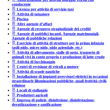
conducente
Licenza per attività di servizio taxi
Attività di tatuatore
Piscina
Altre agenzie d’affari
Agenzie di recupero stragiudiziale dei crediti
Agenzie di pubblici incanti, Agenzie matrimoniali,
Agenzie di pubbliche relazioni
Esercizio di attività di strutture per la prima infanzia
(asili nido, micro nido, nido aziendale, etc.)
Attività di allevamento, stalle di sosta, trasporto di
animali vivi in conto proprio e produzione di latte crudo
Attività di facchinaggio
Centri di revisione di veicoli a motore
Attività di scuole nautiche
Installazione di impianti provvisori elettrici in occasioni
straordinarie illuminazioni pubbliche, quali festività civili,
religiose
Locali di stallaggio
Produttori agricoli
Impresa di pulizie, disinfezione, disinfestazione,
derattizzazione e sanificazione