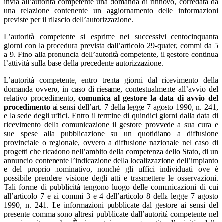
invia all’autorità competente una domanda di rinnovo, corredata da
una relazione contenente un aggiornamento delle informazioni
previste per il rilascio dell’autorizzazione.
L’autorità competente si esprime nei successivi centocinquanta
giorni con la procedura prevista dall’articolo 29-quater, commi da 5
a 9. Fino alla pronuncia dell’autorità competente, il gestore continua
l’attività sulla base della precedente autorizzazione.
L’autorità competente, entro trenta giorni dal ricevimento della
domanda ovvero, in caso di riesame, contestualmente all’avvio del
relativo procedimento,
comunica al gestore la data di avvio del
procedimento
ai sensi dell’art. 7 della legge 7 agosto 1990, n. 241,
e la sede degli uffici. Entro il termine di quindici giorni dalla data di
ricevimento della comunicazione il gestore provvede a sua cura e
sue spese alla pubblicazione su un quotidiano a diffusione
provinciale o regionale, ovvero a diffusione nazionale nel caso di
progetti che ricadono nell’ambito della competenza dello Stato, di un
annuncio contenente l’indicazione della localizzazione dell’impianto
e del proprio nominativo, nonché gli uffici individuati ove è
possibile prendere visione degli atti e trasmettere le osservazioni.
Tali forme di pubblicità tengono luogo delle comunicazioni di cui
all’articolo 7 e ai commi 3 e 4 dell’articolo 8 della legge 7 agosto
1990, n. 241. Le informazioni pubblicate dal gestore ai sensi del
presente comma sono altresì pubblicate dall’autorità competente nel