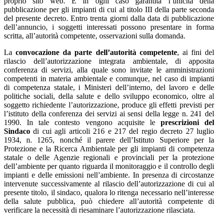
proprio sito web. È in ogni caso garantita l’unicità della
pubblicazione per gli impianti di cui al titolo III della parte seconda
del presente decreto. Entro trenta giorni dalla data di pubblicazione
dell’annuncio, i soggetti interessati possono presentare in forma
scritta, all’autorità competente, osservazioni sulla domanda.
La
convocazione da parte dell’autorità competente
, ai fini del
rilascio dell’autorizzazione integrata ambientale, di apposita
conferenza di servizi, alla quale sono invitate le amministrazioni
competenti in materia ambientale e comunque, nel caso di impianti
di competenza statale, i Ministeri dell’interno, del lavoro e delle
politiche sociali, della salute e dello sviluppo economico, oltre al
soggetto richiedente l’autorizzazione, produce gli effetti previsti per
l’istituto della conferenza dei servizi ai sensi della legge n. 241 del
1990. In tale contesto vengono acquisite le
prescrizioni del
Sindaco
di cui agli articoli 216 e 217 del regio decreto 27 luglio
1934, n. 1265, nonché il parere dell’Istituto Superiore per la
Protezione e la Ricerca Ambientale per gli impianti di competenza
statale o delle Agenzie regionali e provinciali per la protezione
dell’ambiente per quanto riguarda il monitoraggio e il controllo degli
impianti e delle emissioni nell’ambiente. In presenza di circostanze
intervenute successivamente al rilascio dell’autorizzazione di cui al
presente titolo, il sindaco, qualora lo ritenga necessario nell’interesse
della salute pubblica, può chiedere all’autorità competente di
verificare la necessità di riesaminare l’autorizzazione rilasciata.