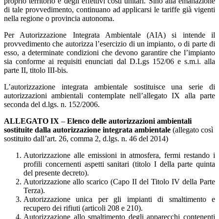
proprio territorio e degli effettivi costi unitari. Sino alla emanazione
di tale provvedimento, continuano ad applicarsi le tariffe già vigenti
nella regione o provincia autonoma.
Per Autorizzazione Integrata Ambientale (AIA) si intende il
provvedimento che autorizza l’esercizio di un impianto, o di parte di
esso, a determinate condizioni che devono garantire che l’impianto
sia conforme ai requisiti enunciati dal D.Lgs 152/06 e s.m.i. alla
parte II, titolo III-bis.
L’autorizzazione integrata ambientale sostituisce una serie di
autorizzazioni ambientali contemplate nell’allegato IX alla parte
seconda del d.lgs. n. 152/2006.
ALLEGATO IX
–
Elenco delle autorizzazioni ambientali
sostituite dalla autorizzazione integrata ambientale
(allegato così
sostituito dall’art. 26, comma 2, d.lgs. n. 46 del 2014)
Autorizzazione alle emissioni in atmosfera, fermi restando i
profili concernenti aspetti sanitari (titolo I della parte quinta
del presente decreto).
Autorizzazione allo scarico (Capo II del Titolo IV della Parte
Terza).
Autorizzazione unica per gli impianti di smaltimento e
recupero dei rifiuti (articoli 208 e 210).
Autorizzazione allo smaltimento degli apparecchi contenenti