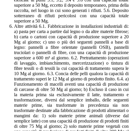
superiore a 50 Mg, eccetto il deposito temporaneo, prima della
raccolta, nel luogo in cui sono generati i rifiuti. 5.6. Deposito
sotterraneo di rifiuti pericolosi con una capacità totale
superiore a 50 Mg.
Altre attività 6.1. Fabbricazione in installazioni industriali di:
a) pasta per carta a partire dal legno o da altre materie fibrose;
b) carta o cartoni con capacità di produzione superiore a 20
Mg al giorno; c) uno o più dei seguenti pannelli a base di
legno: pannelli a fibre orientate (pannelli OSB), pannelli
truciolari o pannelli di fibre, con una capacità di produzione
superiore a 600 m³ al giorno. 6.2. Pretrattamento (operazioni
di lavaggio, imbianchimento, mercerizzazione) o tintura di
fibre tessili o di tessili la cui capacità di trattamento supera le
10 Mg al giorno. 6.3. Concia delle pelli qualora la capacità di
trattamento superi le 12 Mg al giorno di prodotto finito. 6.4. a)
Funzionamento di macelli aventi una capacità di produzione
di carcasse di oltre 50 Mg al giorno; b) Escluso il caso in cui
la materia prima sia esclusivamente il latte, trattamento e
trasformazione, diversi dal semplice imballo, delle seguenti
materie prime, sia trasformate in precedenza sia non
trasformate destinate alla fabbricazione di prodotti alimentari o
mangimi da: 1) solo materie prime animali (diverse dal
semplice latte) con una capacità di produzione di prodotti finiti
di oltre 75 Mg al giorno; 2) solo materie prime vegetali con