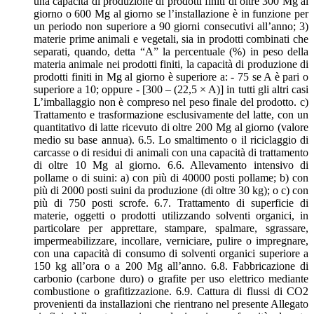
una capacità di produzione di prodotti finiti di oltre 300 Mg al
giorno o 600 Mg al giorno se l’installazione è in funzione per
un periodo non superiore a 90 giorni consecutivi all’anno; 3)
materie prime animali e vegetali, sia in prodotti combinati che
separati, quando, detta “A” la percentuale (%) in peso della
materia animale nei prodotti finiti, la capacità di produzione di
prodotti finiti in Mg al giorno è superiore a: - 75 se A è pari o
superiore a 10; oppure - [300 – (22,5 × A)] in tutti gli altri casi
L’imballaggio non è compreso nel peso finale del prodotto. c)
Trattamento e trasformazione esclusivamente del latte, con un
quantitativo di latte ricevuto di oltre 200 Mg al giorno (valore
medio su base annua). 6.5. Lo smaltimento o il riciclaggio di
carcasse o di residui di animali con una capacità di trattamento
di oltre 10 Mg al giorno. 6.6. Allevamento intensivo di
pollame o di suini: a) con più di 40000 posti pollame; b) con
più di 2000 posti suini da produzione (di oltre 30 kg); o c) con
più di 750 posti scrofe. 6.7. Trattamento di superficie di
materie, oggetti o prodotti utilizzando solventi organici, in
particolare per apprettare, stampare, spalmare, sgrassare,
impermeabilizzare, incollare, verniciare, pulire o impregnare,
con una capacità di consumo di solventi organici superiore a
150 kg all’ora o a 200 Mg all’anno. 6.8. Fabbricazione di
carbonio (carbone duro) o grafite per uso elettrico mediante
combustione o grafitizzazione. 6.9. Cattura di flussi di CO2
provenienti da installazioni che rientrano nel presente Allegato