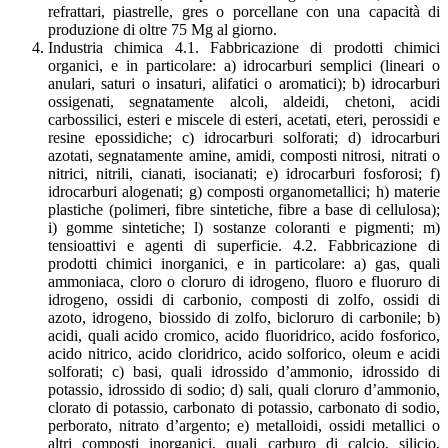
refrattari, piastrelle, gres o porcellane con una capacità di
produzione di oltre 75 Mg al giorno.
Industria chimica 4.1. Fabbricazione di prodotti chimici
organici, e in particolare: a) idrocarburi semplici (lineari o
anulari, saturi o insaturi, alifatici o aromatici); b) idrocarburi
ossigenati, segnatamente alcoli, aldeidi, chetoni, acidi
carbossilici, esteri e miscele di esteri, acetati, eteri, perossidi e
resine epossidiche; c) idrocarburi solforati; d) idrocarburi
azotati, segnatamente amine, amidi, composti nitrosi, nitrati o
nitrici, nitrili, cianati, isocianati; e) idrocarburi fosforosi; f)
idrocarburi alogenati; g) composti organometallici; h) materie
plastiche (polimeri, fibre sintetiche, fibre a base di cellulosa);
i) gomme sintetiche; l) sostanze coloranti e pigmenti; m)
tensioattivi e agenti di superficie. 4.2. Fabbricazione di
prodotti chimici inorganici, e in particolare: a) gas, quali
ammoniaca, cloro o cloruro di idrogeno, fluoro e fluoruro di
idrogeno, ossidi di carbonio, composti di zolfo, ossidi di
azoto, idrogeno, biossido di zolfo, bicloruro di carbonile; b)
acidi, quali acido cromico, acido fluoridrico, acido fosforico,
acido nitrico, acido cloridrico, acido solforico, oleum e acidi
solforati; c) basi, quali idrossido d’ammonio, idrossido di
potassio, idrossido di sodio; d) sali, quali cloruro d’ammonio,
clorato di potassio, carbonato di potassio, carbonato di sodio,
perborato, nitrato d’argento; e) metalloidi, ossidi metallici o
altri composti inorganici, quali carburo di calcio, silicio,