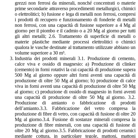
grezzi non ferrosi da minerali, nonché concentrati o materie
prime secondarie attraverso procedimenti metallurgici, chimici
o elettrolitici; b) fusione e lega di metalli non ferrosi, compresi
i prodotti di recupero e funzionamento di fonderie di metalli
non ferrosi, con una capacità di fusione superiore a 4 Mg al
giorno per il piombo e il cadmio o a 20 Mg al giorno per tutti
gli altri metalli; 2.6. Trattamento di superficie di metalli o
materie plastiche mediante processi elettrolitici o chimici
qualora le vasche destinate al trattamento utilizzate abbiano un
volume superiore a 30 m³.
Industria dei prodotti minerali 3.1. Produzione di cemento,
calce viva e ossido di magnesio: a) Produzione di clinker
(cemento) in forni rotativi la cui capacità di produzione supera
500 Mg al giorno oppure altri forni aventi una capacità di
produzione di oltre 50 Mg al giorno; b) produzione di calce
viva in forni aventi una capacità di produzione di oltre 50 Mg
al giorno; c) produzione di ossido di magnesio in forni aventi
una capacità di produzione di oltre 50 Mg al giorno. 3.2.
Produzione di amianto o fabbricazione di prodotti
dell’amianto.3.3. Fabbricazione del vetro compresa la
produzione di fibre di vetro, con capacità di fusione di oltre 20
Mg al giorno.3.4. Fusione di sostanze minerali compresa la
produzione di fibre minerali, con una capacità di fusione di
oltre 20 Mg al giorno.3.5. Fabbricazione di prodotti ceramici
mediante cottura, in particolare tegole, mattoni, mattoni