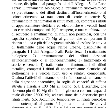
urbane, disciplinate al paragrafo 1.1 dell’Allegato 5 alla Parte
Terza: 1) trattamento biologico; 2) trattamento fisico-chimico;
3) pretrattamento dei rifiuti destinati all’incenerimento o al
coincenerimento; 4) trattamento di scorie e ceneri; 5)
trattamento in frantumatori di rifiuti metallici, compresi i rifiuti
di apparecchiature elettriche ed elettroniche e i veicoli fuori
uso e relativi componenti. b) Il recupero, o una combinazione
di recupero e smaltimento, di rifiuti non pericolosi, con una
capacità superiore a 75 Mg al giorno, che comportano il
ricorso ad una o più delle seguenti attività ed escluse le attività
di trattamento delle acque reflue urbane, disciplinate al
paragrafo 1.1 dell’Allegato 5 alla Parte Terza: 1) trattamento
biologico; 2) pretrattamento dei rifiuti destinati
all’incenerimento o al coincenerimento; 3) trattamento di
scorie e ceneri; 4) trattamento in frantumatori di rifiuti
metallici, compresi i rifiuti di apparecchiature elettriche ed
elettroniche e i veicoli fuori uso e relativi componenti.
Qualora l’attività di trattamento dei rifiuti consista unicamente
nella digestione anaerobica, la soglia di capacità di siffatta
attività è fissata a 100 Mg al giorno. 5.4. Discariche, che
ricevono più di 10 Mg di rifiuti al giorno o con una capacità
totale di oltre 25000 Mg, ad esclusione delle discariche per i
rifiuti inerti. 5.5. Accumulo temporaneo di rifiuti pericolosi
non contemplati al punto 5.4 prima di una delle attività
elencate ai punti 5.1, 5.2, 5.4 e 5.6 con una capacità totale