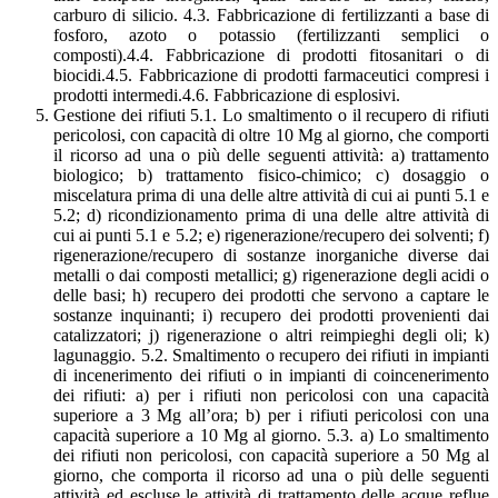
carburo di silicio. 4.3. Fabbricazione di fertilizzanti a base di
fosforo, azoto o potassio (fertilizzanti semplici o
composti).4.4. Fabbricazione di prodotti fitosanitari o di
biocidi.4.5. Fabbricazione di prodotti farmaceutici compresi i
prodotti intermedi.4.6. Fabbricazione di esplosivi.
Gestione dei rifiuti 5.1. Lo smaltimento o il recupero di rifiuti
pericolosi, con capacità di oltre 10 Mg al giorno, che comporti
il ricorso ad una o più delle seguenti attività: a) trattamento
biologico; b) trattamento fisico-chimico; c) dosaggio o
miscelatura prima di una delle altre attività di cui ai punti 5.1 e
5.2; d) ricondizionamento prima di una delle altre attività di
cui ai punti 5.1 e 5.2; e) rigenerazione/recupero dei solventi; f)
rigenerazione/recupero di sostanze inorganiche diverse dai
metalli o dai composti metallici; g) rigenerazione degli acidi o
delle basi; h) recupero dei prodotti che servono a captare le
sostanze inquinanti; i) recupero dei prodotti provenienti dai
catalizzatori; j) rigenerazione o altri reimpieghi degli oli; k)
lagunaggio. 5.2. Smaltimento o recupero dei rifiuti in impianti
di incenerimento dei rifiuti o in impianti di coincenerimento
dei rifiuti: a) per i rifiuti non pericolosi con una capacità
superiore a 3 Mg all’ora; b) per i rifiuti pericolosi con una
capacità superiore a 10 Mg al giorno. 5.3. a) Lo smaltimento
dei rifiuti non pericolosi, con capacità superiore a 50 Mg al
giorno, che comporta il ricorso ad una o più delle seguenti
attività ed escluse le attività di trattamento delle acque reflue