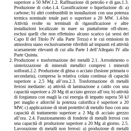
superiore a 50 MW.1.2. Raffinazione di petrolio e di gas.1.3.
Produzione di coke.1.4. Gassificazione o liquefazione di: a)
carbone; b) altri combustibili in installazioni con una potenza
termica nominale totale pari o superiore a 20 MW. 1.4-bis
Attività svolte su terminali di rigassificazione e altre
installazioni localizzate in mare su piattaforme off-shore,
esclusi quelli che non effettuino alcuno scarico (ai sensi del
Capo II del Titolo IV alla Parte Terza) e le cui emissioni in
atmosfera siano esclusivamente riferibili ad impianti ed attività
scarsamente rilevanti di cui alla Parte I dell’Allegato IV alla
Parte Quinta.
Produzione e trasformazione dei metalli 2.1. Arrostimento o
sinterizzazione di minerali metallici compresi i minerali
solforati.2.2. Produzione di ghisa o acciaio (fusione primaria o
secondaria), compresa la relativa colata continua di capacità
superiore a 2,5 Mg all’ora.2.3. Trasformazione di metalli
ferrosi mediante: a) attività di laminazione a caldo con una
capacità superiore a 20 Mg di acciaio grezzo all’ora; b) attività
di forgiatura con magli la cui energia di impatto supera 50 kJ
per maglio e allorché la potenza calorifica è superiore a 20
MW; c) applicazione di strati protettivi di metallo fuso con una
capacità di trattamento superiore a 2 Mg di acciaio grezzo
all’ora. 2.4. Funzionamento di fonderie di metalli ferrosi con
una capacità di produzione superiore a 20 Mg al giorno. 2.5.
Lavorazione di metalli non ferrosi: a) produzione di metalli