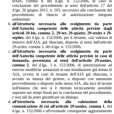
sexies, comma 8, del d.lgs. n. 152/2006, in caso di
conclusione del procedimento ai sensi dell'articolo 17 del
d.lgs. 26 giugno 2015, n. 105, successiva alla conclusione del
procedimento di rilascio di autorizzazione integrata
ambientale;
all'istruttoria necessaria allo svolgimento da parte
dell'Autorità competente delle attività previste dagli
articoli 29-bis, comma 2, 29-ter, 29-quater, 29-sexies e 29-
septies
, del d.lgs. n. 152/2006, per il riesame, con valenza di
rinnovo dell'AIA, già rilasciata, disposto ai sensi dall'articolo
29-octies, comma 3, del d.lgs. n. 152/2006;
all'istruttoria necessaria allo svolgimento da parte
dell'Autorità competente delle attività previste in caso di
domanda, presentata ai sensi dell'articolo 29-nonies,
comma 2
, del d.lgs. 3 n. 152/2006, di autorizzazione ad
esercire modifiche sostanziali in una installazione già dotata di
AIA, ovvero in caso di riesame dell'AIA già rilasciata, o
avviato su istanza del gestore, o disposto con autonomo
provvedimento o disposto nella stessa AIA, alla luce di lacune
nell'istanza che non si è ritenuto tecnicamente possibile
superare nei tempi fissati per la conclusione del procedimento,
e non tali da poter giustificare un diniego;
all'istruttoria necessaria alla valutazione della
comunicazione di cui all'articolo 29-nonies, comma 1
, del
d.lgs. n. 152/2006 e all'eventuale conseguente aggiornamento