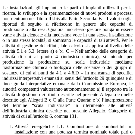
Le installazioni, gli impianti o le parti di impianti utilizzati per la
ricerca, lo sviluppo e la sperimentazione di nuovi prodotti e processi
non rientrano nel Titolo III-bis alla Parte Seconda. B – I valori soglia
riportati di seguito si riferiscono in genere alle capacità di
produzione o alla resa. Qualora uno stesso gestore ponga in essere
varie attività elencate alla medesima voce in una stessa installazione
o in una stessa località, si sommano le capacità di tali attività. Per le
attività di gestione dei rifiuti, tale calcolo si applica al livello delle
attività 5.1 e 5.3, lettere a) e b). C – Nell’ambito delle categorie di
attività di cui al punto 4 (industria chimica), si intende per
produzione la produzione su scala industriale mediante
trasformazione chimica o biologica delle sostanze o dei gruppi di
sostanze di cui ai punti da 4.1 a 4.6.D – In mancanza di specifici
indirizzi interpretativi emanati ai sensi dell’articolo 29-quinquies e di
linee guida interpretative emanate dalla Commissione Europea, le
autorità competenti valuteranno autonomamente: a) il rapporto tra le
attività di gestione dei rifiuti descritte nel presente Allegato e quelle
descritte agli Allegati B e C alla Parte Quarta; e b) l’interpretazione
del termine “scala industriale” in riferimento alle attività
dell’industria chimica descritte nel presente Allegato. Categorie di
attività di cui all’articolo 6, comma 131.
Attività energetiche 1.1. Combustione di combustibili in
installazione con una potenza termica nominale totale pari o