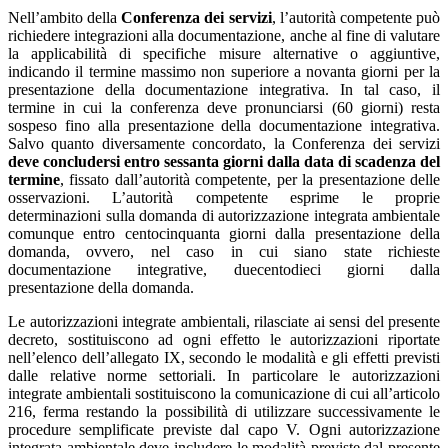
Nell’ambito della
Conferenza dei servizi
, l’autorità competente può
richiedere integrazioni alla documentazione, anche al fine di valutare
la applicabilità di specifiche misure alternative o aggiuntive,
indicando il termine massimo non superiore a novanta giorni per la
presentazione della documentazione integrativa. In tal caso, il
termine in cui la conferenza deve pronunciarsi (60 giorni) resta
sospeso fino alla presentazione della documentazione integrativa.
Salvo quanto diversamente concordato, la Conferenza dei servizi
deve concludersi entro sessanta giorni dalla data di scadenza del
termine
, fissato dall’autorità competente, per la presentazione delle
osservazioni. L’autorità competente esprime le proprie
determinazioni sulla domanda di autorizzazione integrata ambientale
comunque entro centocinquanta giorni dalla presentazione della
domanda, ovvero, nel caso in cui siano state richieste
documentazione integrative, duecentodieci giorni dalla
presentazione della domanda.
Le autorizzazioni integrate ambientali, rilasciate ai sensi del presente
decreto, sostituiscono ad ogni effetto le autorizzazioni riportate
nell’elenco dell’allegato IX, secondo le modalità e gli effetti previsti
dalle relative norme settoriali. In particolare le autorizzazioni
integrate ambientali sostituiscono la comunicazione di cui all’articolo
216, ferma restando la possibilità di utilizzare successivamente le
procedure semplificate previste dal capo V. Ogni autorizzazione
integrata ambientale deve includere le modalità previste dal presente