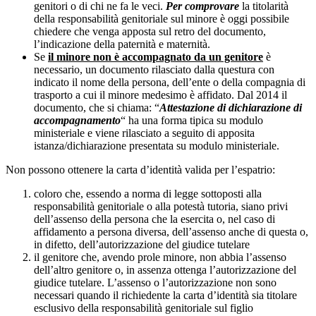
genitori o di chi ne fa le veci.
Per comprovare
la titolarità
della responsabilità genitoriale sul minore è oggi possibile
chiedere che venga apposta sul retro del documento,
l’indicazione della paternità e maternità.
Se
il minore non è accompagnato da un genitore
è
necessario, un documento rilasciato dalla questura con
indicato il nome della persona, dell’ente o della compagnia di
trasporto a cui il minore medesimo è affidato. Dal 2014 il
documento, che si chiama: “
Attestazione di dichiarazione di
accompagnamento
“ ha una forma tipica su modulo
ministeriale e viene rilasciato a seguito di apposita
istanza/dichiarazione presentata su modulo ministeriale.
Non possono ottenere la carta d’identità valida per l’espatrio:
coloro che, essendo a norma di legge sottoposti alla
responsabilità genitoriale o alla potestà tutoria, siano privi
dell’assenso della persona che la esercita o, nel caso di
affidamento a persona diversa, dell’assenso anche di questa o,
in difetto, dell’autorizzazione del giudice tutelare
il genitore che, avendo prole minore, non abbia l’assenso
dell’altro genitore o, in assenza ottenga l’autorizzazione del
giudice tutelare. L’assenso o l’autorizzazione non sono
necessari quando il richiedente la carta d’identità sia titolare
esclusivo della responsabilità genitoriale sul figlio