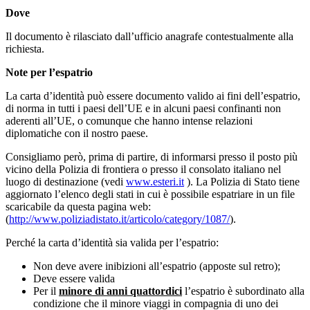
Dove
Il documento è rilasciato dall’ufficio anagrafe contestualmente alla
richiesta.
Note per l’espatrio
La carta d’identità può essere documento valido ai fini dell’espatrio,
di norma in tutti i paesi dell’UE e in alcuni paesi confinanti non
aderenti all’UE, o comunque che hanno intense relazioni
diplomatiche con il nostro paese.
Consigliamo però, prima di partire, di informarsi presso il posto più
vicino della Polizia di frontiera o presso il consolato italiano nel
luogo di destinazione (vedi
www.esteri.it
). La Polizia di Stato tiene
aggiornato l’elenco degli stati in cui è possibile espatriare in un file
scaricabile da questa pagina web:
(
http://www.poliziadistato.it/articolo/category/1087/
).
Perché la carta d’identità sia valida per l’espatrio:
Non deve avere inibizioni all’espatrio (apposte sul retro);
Deve essere valida
Per il
minore di anni quattordici
l’espatrio è subordinato alla
condizione che il minore viaggi in compagnia di uno dei