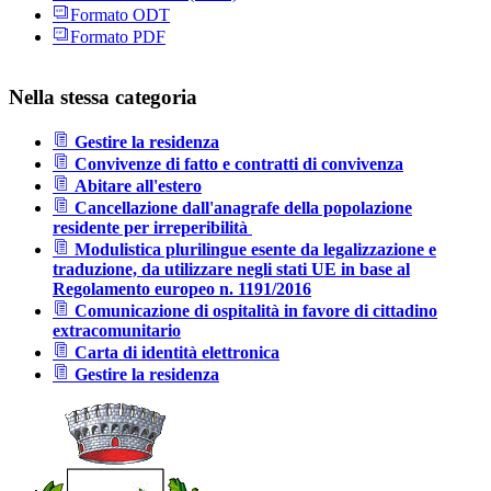
Formato ODT
Formato PDF
Nella stessa categoria
Gestire la residenza
Convivenze di fatto e contratti di convivenza
Abitare all'estero
Cancellazione dall'anagrafe della popolazione
residente per irreperibilità
Modulistica plurilingue esente da legalizzazione e
traduzione, da utilizzare negli stati UE in base al
Regolamento europeo n. 1191/2016
Comunicazione di ospitalità in favore di cittadino
extracomunitario
Carta di identità elettronica
Gestire la residenza