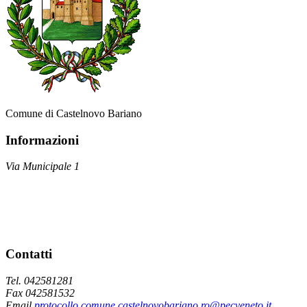
Comune di Castelnovo Bariano
Informazioni
Via Municipale 1
Contatti
Tel. 042581281
Fax 042581532
Email
protocollo.comune.castelnovobariano.ro@pecveneto.it