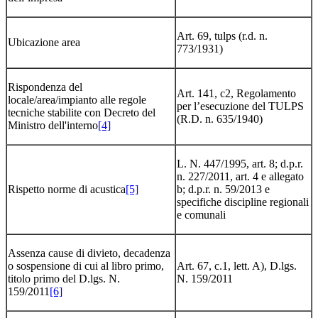
Art. 69, tulps (r.d. n.
Ubicazione area
773/1931)
Rispondenza del
Art. 141, c2, Regolamento
locale/area/impianto alle regole
per l’esecuzione del TULPS
tecniche stabilite con Decreto del
(R.D. n. 635/1940)
Ministro dell'interno
[4]
L. N. 447/1995, art. 8; d.p.r.
n. 227/2011, art. 4 e allegato
Rispetto norme di acustica
[5]
b; d.p.r. n. 59/2013 e
specifiche discipline regionali
e comunali
Assenza cause di divieto, decadenza
o sospensione di cui al libro primo,
Art. 67, c.1, lett. A), D.lgs.
titolo primo del D.lgs. N.
N. 159/2011
159/2011
[6]