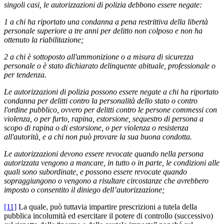
singoli casi, le autorizzazioni di polizia debbono essere negate:
1 a chi ha riportato una condanna a pena restrittiva della libertà
personale superiore a tre anni per delitto non colposo e non ha
ottenuto la riabilitazione;
2 a chi è sottoposto all'ammonizione o a misura di sicurezza
personale o è stato dichiarato delinquente abituale, professionale o
per tendenza.
Le autorizzazioni di polizia possono essere negate a chi ha riportato
condanna per delitti contro la personalità dello stato o contro
l'ordine pubblico, ovvero per delitti contro le persone commessi con
violenza, o per furto, rapina, estorsione, sequestro di persona a
scopo di rapina o di estorsione, o per violenza o resistenza
all'autorità, e a chi non può provare la sua buona condotta.
Le autorizzazioni devono essere revocate quando nella persona
autorizzata vengono a mancare, in tutto o in parte, le condizioni alle
quali sono subordinate, e possono essere revocate quando
sopraggiungono o vengono a risultare circostanze che avrebbero
imposto o consentito il diniego dell’autorizzazione;
[11]
La quale, può tuttavia impartire prescrizioni a tutela della
pubblica incolumità ed esercitare il potere di controllo (successivo)