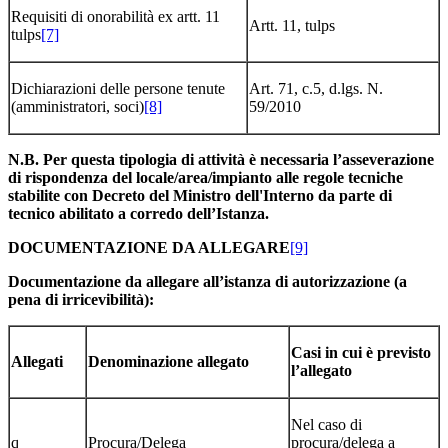
Requisiti di onorabilità ex artt. 11
Artt. 11, tulps
tulps
[7]
Dichiarazioni delle persone tenute
Art. 71, c.5, d.lgs. N.
(amministratori, soci)
[8]
59/2010
N.B. Per questa tipologia di attività è necessaria l’asseverazione
di rispondenza del locale/area/impianto alle regole tecniche
stabilite con Decreto del Ministro dell'Interno da parte di
tecnico abilitato a corredo dell’Istanza.
DOCUMENTAZIONE DA ALLEGARE
[9]
Documentazione da allegare all’istanza di autorizzazione (a
pena di irricevibilità):
Casi in cui è previsto
Allegati
Denominazione allegato
l’allegato
Nel caso di
q
Procura/Delega
procura/delega a