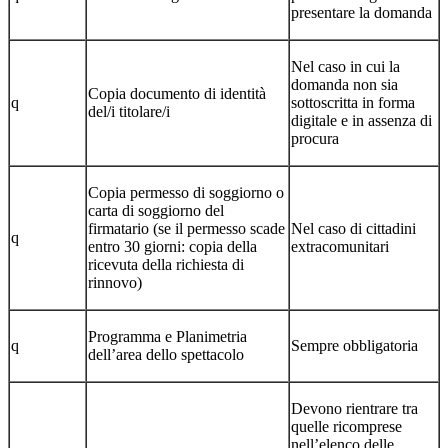
presentare la domanda
Nel caso in cui la
domanda non sia
Copia documento di identità
q
sottoscritta in forma
del/i titolare/i
digitale e in assenza di
procura
Copia permesso di soggiorno o
carta di soggiorno del
firmatario (se il permesso scade
Nel caso di cittadini
q
entro 30 giorni: copia della
extracomunitari
ricevuta della richiesta di
rinnovo)
Programma e Planimetria
q
Sempre obbligatoria
dell’area dello spettacolo
Devono rientrare tra
quelle ricomprese
nell’elenco delle