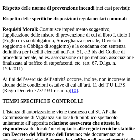
Rispetto
delle
norme di prevenzione incendi
(nei casi previsti);
Rispetto
delle
specifiche disposizioni
regolamentari
comunali
.
Requisiti Morali
: Costituisce impedimento soggettivo,
l'applicazione delle misure di prevenzione di cui al libro I, titolo I
(Foglio di via obbligatorio, Sorveglianza speciale, Divieto di
soggiorno e Obbligo di soggiorno) e la condanna con sentenza
definitiva per i delitti elencati nell’art. 51, c.3 bis del Codice di
procedura penale, ad es. associazione di tipo mafioso, associazione
finalizzata al traffico di stupefacenti, etc. (art. 67, D.lgs. n.
159/2011).
Ai fini dell’esercizio dell’attività occorre, inoltre, non incorrere in
alcuna delle condizioni ostative di cui all’artt. 11 del T.U.L.P.S.
(Regio Decreto 773/1931 e s.m.i.)
[10]
.
TEMPI SPECIFICI E CONTROLLI
L’istanza di autorizzazione viene trasmessa dal SUAP alla
Commissione di Vigilanza sui locali di pubblico spettacolo
unitamente all’apposita
relazione asseverata
che attesta la
rispondenza
del locale/area/impianto
alle regole
tec
niche stabilite
con Decreto del Ministro dell'Interno;
tale documentazione
consente di escludere il
parere, la verifica e gli accertamenti
della