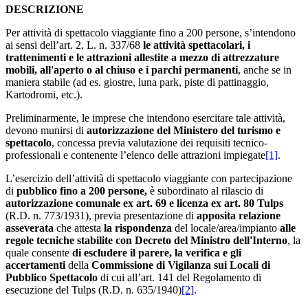
DESCRIZIONE
Per attività di spettacolo viaggiante fino a 200 persone, s’intendono
ai sensi dell’art. 2, L. n. 337/68
le attività spettacolari, i
trattenimenti e le attrazioni allestite a mezzo di attrezzature
mobili, all'aperto o al chiuso e i parchi permanenti
, anche se in
maniera stabile (ad es. giostre, luna park, piste di pattinaggio,
Kartodromi, etc.).
Preliminarmente, le imprese che intendono esercitare tale attività,
devono munirsi di
autorizzazione del Ministero del turismo e
spettacolo
, concessa previa valutazione dei requisiti tecnico-
professionali e contenente l’elenco delle attrazioni impiegate
[1]
.
L’esercizio dell’attività di spettacolo viaggiante con partecipazione
di
pubblico fino a 200 persone,
è subordinato al rilascio di
autorizzazione comunale ex art. 69 e licenza ex art. 80 Tulps
(R.D. n. 773/1931), previa presentazione di
apposita relazione
asseverata
che attesta
la rispondenza
del locale/area/impianto
alle
regole tecniche stabilite con Decreto del Ministro dell'Interno
, la
quale consente
di escludere il parere, la verifica e gli
accertamenti
della
Commissione di Vigilanza sui Locali di
Pubblico Spettacolo
di cui all’art. 141 del Regolamento di
esecuzione del Tulps (R.D. n. 635/1940)
[2]
.