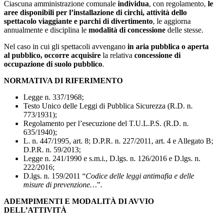
Ciascuna amministrazione comunale
individua
, con regolamento,
le
aree disponibili per l’installazione di circhi, attività dello
spettacolo viaggiante
e
parchi di divertimento
, le aggiorna
annualmente e disciplina le
modalità di concessione
delle stesse.
Nel caso in cui gli spettacoli avvengano
in aria pubblica o aperta
al pubblico, occorre acquisire
la relativa
concessione di
occupazione di suolo pubblico
.
NORMATIVA DI RIFERIMENTO
Legge n. 337/1968;
Testo Unico delle Leggi di Pubblica Sicurezza (R.D. n.
773/1931);
Regolamento per l’esecuzione del T.U.L.P.S. (R.D. n.
635/1940);
L. n. 447/1995, art. 8; D.P.R. n. 227/2011, art. 4 e Allegato B;
D.P.R. n. 59/2013;
Legge n. 241/1990 e s.m.i., D.lgs. n. 126/2016 e D.lgs. n.
222/2016;
D.lgs. n. 159/2011 “
Codice delle leggi antimafia e delle
misure di prevenzione…
”.
ADEMPIMENTI E MODALITÀ DI AVVIO
DELL’ATTIVITÀ