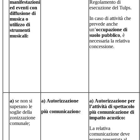
manifestazioni
Regolamento di
ed eventi con
esecuzione del Tulps.
diffusione
di
In caso di attività che
musica
o
prevede anche
utilizzo di
un’
occupazione di
strumenti
suolo pubblico
, è
musicali:
necessaria la relativa
concessione.
a)
se non si
a)
Autorizzazione
a)
Autorizzazione
per
superano le
l’attività di spettacolo
più
comunicazion
e
soglie della
più comunicazione di
zonizzazione
impatto acustico:
comunale;
La relativa
comunicazione deve
essere presentata al