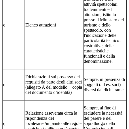
attività spettacolari,
trattenimenti ed
attrazioni, istituito
presso il Ministero del
q
Elenco attrazioni
turismo e dello
spettacolo, con
l'indicazione delle
particolarità tecnico-
costruttive, delle
caratteristiche
funzionali e della
denominazione;
Dichiarazioni sul possesso dei
Sempre, in presenza di
requisiti da parte degli altri soci
q
soggetti (ad es. soci)
(allegato A del modello + copia
diversi dal dichiarante
del documento d’identità)
Sempre, al fine di
Relazione asseverata circa la
escludere la necessità
rispondenza del
del parere e del
q
locale/area/impianto alle regole
sopralluogo della
tecniche stabilite con Decreto
Commissione di