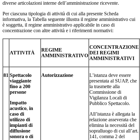
diverse articolazioni interne dell’amministrazione ricevente.
Per ciascuna tipologia di attività di cui alla presente Scheda
informativa, la Tabella seguente illustra il regime amministrativo cui
è soggetta, il regime amministrativo applicabile in caso di
concentrazione con altre attività e i riferimenti normativi:
CONCENTRAZIONE
REGIME
ATTIVITÀ
DEI REGIMI
AMMINISTRATIVO
AMMINISTRATIVI
81
Spettacolo
Autorizzazione
L’istanza deve essere
viaggiante
presentata al SUAP, che
fino a 200
la trasmette alla
persone
Commissione di
Vigilanza Locali di
Impatto
Pubblico Spettacolo.
acustico
,
in
caso di
All’istanza è allegata la
utilizzo di
relazione asseverata che
impianti di
elimina la necessità del
diffusione
sopralluogo di cui all’art.
sonora
o
di
141, comma 2 del