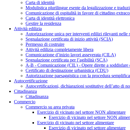
Carta di identità
Modulistica plurilingue esente da legalizzazione e traduz
Comunicazione di ospitalità in favore di cittadino extrac
Carta di identità elettronica
Gestire la residenza
Attività edilizia
Autorizzazione unica per interventi edilizi rilevanti nelle s
Segnalazione certificata di inizio attività (SCIA)
Permesso di costruire
Attività edilizia completamente libera
Comunicazione d’inizio lavori asseverata (CILA)
Segnalazione certificata per l’agibilità (SCA)
A-B - Comunicazione (CIL) - Opere dirette a soddisfare 
Certificato di destinazione urbanistica (CDU)
Autorizzazione paesaggistica con la procedura semplificat
Autocertificazione
Autocertificazioni, dichiarazioni sostitutive dell’atto di no
Cittadinanza
Cittadinanza
Commercio
Commercio su area privata
Esercizio di vicinato nel settore NON alimentare
Esercizio di vicinato nel settore NON alimen
Esercizio di vicinato nel settore alimentare
Esercizio di vicinato nel settore alimentare