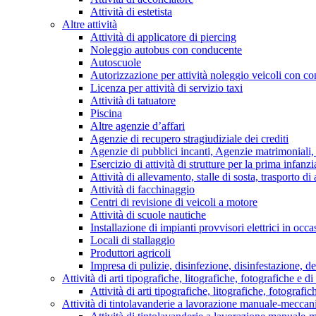
Attività di estetista
Altre attività
Attività di applicatore di piercing
Noleggio autobus con conducente
Autoscuole
Autorizzazione per attività noleggio veicoli con c
Licenza per attività di servizio taxi
Attività di tatuatore
Piscina
Altre agenzie d’affari
Agenzie di recupero stragiudiziale dei crediti
Agenzie di pubblici incanti, Agenzie matrimoniali,
Esercizio di attività di strutture per la prima infanz
Attività di allevamento, stalle di sosta, trasporto d
Attività di facchinaggio
Centri di revisione di veicoli a motore
Attività di scuole nautiche
Installazione di impianti provvisori elettrici in occa
Locali di stallaggio
Produttori agricoli
Impresa di pulizie, disinfezione, disinfestazione, d
Attività di arti tipografiche, litografiche, fotografiche e d
Attività di arti tipografiche, litografiche, fotografi
Attività di tintolavanderie a lavorazione manuale-meccan