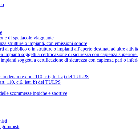
ico
ne
ione di spettacolo viaggiante
enza strutture o impianti, con emissioni sonore
ti al pubblico o in strutture o impianti all’aperto destinati ad altre attivit
con impianti soggetti a certificazione di sicurezza con capienza superior
n impianti soggetti a certificazione di sicurezza con capienza pari o infe
 in denaro ex art. 110, c.6, lett. a) del TULPS
rt. 110, c.6, lett. b) del TULPS
a delle scommesse ippiche e sportive
isti
e, gommisti