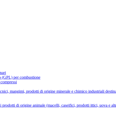
nari
tto (GPL) per combustione
i compressi
ecnici, mangimi, prodotti di origine minerale e chimico industriali destin
rodotti di origine animale (macelli, caseifici, prodotti ittici, uova e alt