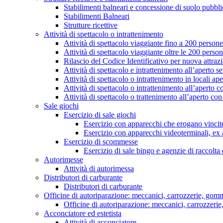
Stabilimenti balneari e concessione di suolo pubbl
Stabilimenti Balneari
Strutture ricettive
Attività di spettacolo o intrattenimento
Attività di spettacolo viaggiante fino a 200 persone
Attività di spettacolo viaggiante oltre le 200 perso
Rilascio del Codice Identificativo per nuova attraz
Attività di spettacolo e intrattenimento all’aperto s
Attività di spettacolo o intrattenimento in locali aper
Attività di spettacolo o intrattenimento all’aperto 
Attività di spettacolo o trattenimento all’aperto co
Sale giochi
Esercizio di sale giochi
Esercizio con apparecchi che erogano vincite
Esercizio con apparecchi videoterminali, ex a
Esercizio di scommesse
Esercizio di sale bingo e agenzie di raccolt
Autorimesse
Attività di autorimessa
Distributori di carburante
Distributori di carburante
Officine di autoriparazione: meccanici, carrozzerie, gomm
Officine di autoriparazione: meccanici, carrozzeri
Acconciatore ed estetista
Attività di acconciatore