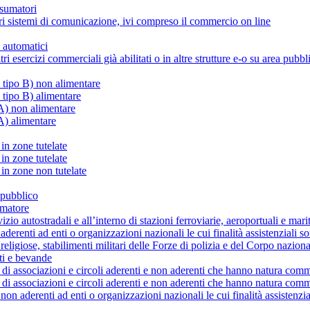
nsumatori
tri sistemi di comunicazione, ivi compreso il commercio on line
 automatici
i esercizi commerciali già abilitati o in altre strutture e-o su area pubbl
 tipo B) non alimentare
 tipo B) alimentare
A) non alimentare
A) alimentare
in zone tutelate
in zone tutelate
in zone non tutelate
 pubblico
umatore
izio autostradali e all’interno di stazioni ferroviarie, aeroportuali e mari
aderenti ad enti o organizzazioni nazionali le cui finalità assistenziali s
ligiose, stabilimenti militari delle Forze di polizia e del Corpo naziona
ti e bevande
di associazioni e circoli aderenti e non aderenti che hanno natura comme
di associazioni e circoli aderenti e non aderenti che hanno natura comme
non aderenti ad enti o organizzazioni nazionali le cui finalità assistenzi