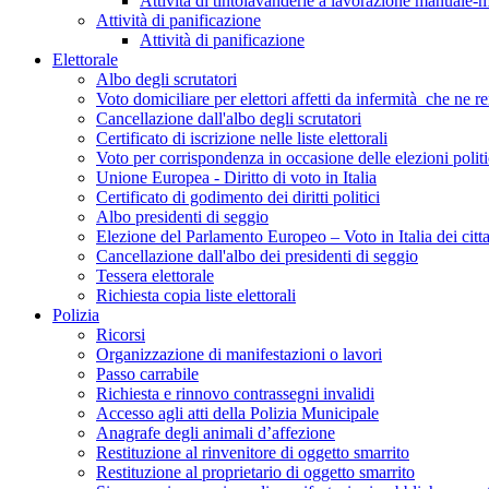
Attività di tintolavanderie a lavorazione manuale-
Attività di panificazione
Attività di panificazione
Elettorale
Albo degli scrutatori
Voto domiciliare per elettori affetti da infermità che ne 
Cancellazione dall'albo degli scrutatori
Certificato di iscrizione nelle liste elettorali
Voto per corrispondenza in occasione delle elezioni poli
Unione Europea - Diritto di voto in Italia
Certificato di godimento dei diritti politici
Albo presidenti di seggio
Elezione del Parlamento Europeo – Voto in Italia dei citt
Cancellazione dall'albo dei presidenti di seggio
Tessera elettorale
Richiesta copia liste elettorali
Polizia
Ricorsi
Organizzazione di manifestazioni o lavori
Passo carrabile
Richiesta e rinnovo contrassegni invalidi
Accesso agli atti della Polizia Municipale
Anagrafe degli animali d’affezione
Restituzione al rinvenitore di oggetto smarrito
Restituzione al proprietario di oggetto smarrito