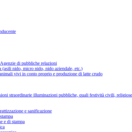
onducente
 Agenzie di pubbliche relazioni
ia (asili nido, micro nido, nido aziendale, etc.)
i animali vivi in conto proprio e produzione di latte crudo
sioni straordinarie illuminazioni pubbliche, quali festività civili, religios
erattizzazione e sanificazione
i stampa
che e di stampa
ica