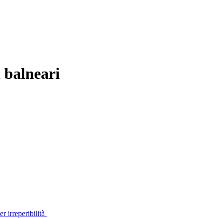
i balneari
r irreperibilità