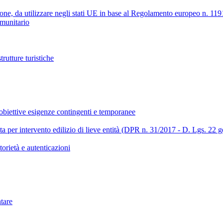
ione, da utilizzare negli stati UE in base al Regolamento europeo n. 11
omunitario
trutture turistiche
obiettive esigenze contingenti e temporanee
a per intervento edilizio di lieve entità (DPR n. 31/2017 - D. Lgs. 22 
torietà e autenticazioni
tare