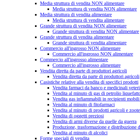
Media struttura di vendita NON alimentare
Media struttura di vendita NON alimentare
Media struttura di vendita alimentare
Media struttura di vendita alimentare
Grande struttura di vendita NON alimentare
Grande struttura di vendita NON alimentare
Grande struttura di vendita alimentare
Grande struttura di vendita alimentare
Commercio all'ingrosso NON alimentare
Commercio all'ingrosso NON alimentare
Commercio all'ingrosso alimentare
Commercio all'ingrosso alimentare
Vendita diretta da parte di produttori agricoli
Vendita diretta da parte di produttori agricoli
Casistiche relative alla vendita di specifici prodotti
Vendita farmaci da banco e medicinali veteri
Vendita al minuto di gas di petrolio liquefa
Vendita gas infiammabili in recipienti mobil
Vendita al minuto di fitofarmaci
Vendita al minuto di prodotti agricoli e zoot
Vendita di oggetti preziosi
Vendita di armi diverse da quelle da guerra
Produzione, trasformazione e distribuzione di p
Vendita al minuto di alcolici
Forme speciali di vendita