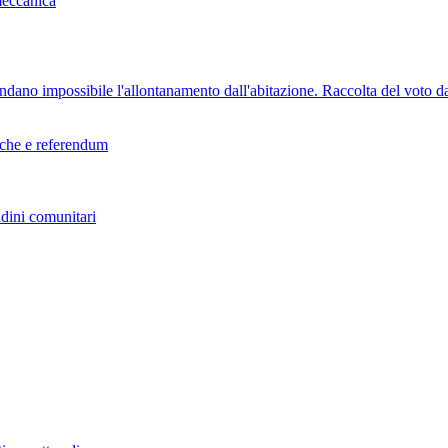
meccanica
rendano impossibile l'allontanamento dall'abitazione. Raccolta del voto d
tiche e referendum
adini comunitari