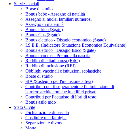
Servizi sociali
Borse di studio
Bonus bebè - Assegno di natalità
Assegno ai nuclei familiari numerosi
Assegno di maternità
Bonus idrico (Sgate)
Bonus Gas (Sgate)
Bonus elettrico - Disagio economico (Sgate)
I.S.E.E. (Indicatore Situazione Economica Equivalente)
Bonus elettrico - Disagio fisico (Sgate)
Bonus mamma - Premio alla nascita
Reddito di cittadinanza (RdC)
Reddito di inclusione (REI)
Obblighi vaccinali e istituzioni scolastiche
Borse di studio
SIA (Sostegno per l'inclusione attiva)
Contributo per il superamento e l’eliminazione di
barriere architettoniche in edifici privati
Contributi per l’acquisto di libri di testo
Bonus asilo nido
Stato Civile
Dichiarazione di nascita
Costituire una famiglia
Separazioni e divorzi
Morte