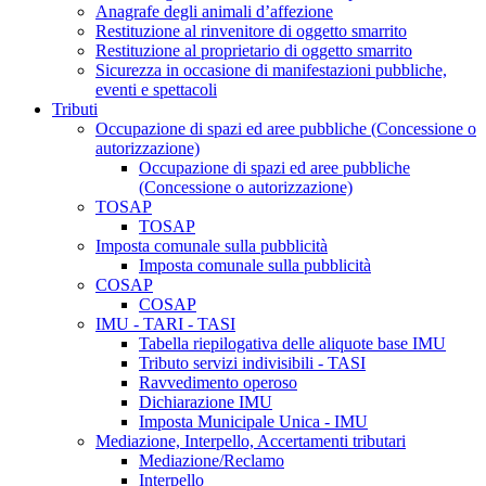
Anagrafe degli animali d’affezione
Restituzione al rinvenitore di oggetto smarrito
Restituzione al proprietario di oggetto smarrito
Sicurezza in occasione di manifestazioni pubbliche,
eventi e spettacoli
Tributi
Occupazione di spazi ed aree pubbliche (Concessione o
autorizzazione)
Occupazione di spazi ed aree pubbliche
(Concessione o autorizzazione)
TOSAP
TOSAP
Imposta comunale sulla pubblicità
Imposta comunale sulla pubblicità
COSAP
COSAP
IMU - TARI - TASI
Tabella riepilogativa delle aliquote base IMU
Tributo servizi indivisibili - TASI
Ravvedimento operoso
Dichiarazione IMU
Imposta Municipale Unica - IMU
Mediazione, Interpello, Accertamenti tributari
Mediazione/Reclamo
Interpello