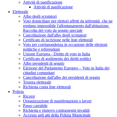
Attività di panificazione
Attività di panificazione
Elettorale
Albo degli scrutatori
Voto domiciliare per elettori affetti da infermità che ne
rendano impossibile l'allontanamento dall'abitazione.
Raccolta del voto da seggio speciale
Cancellazione dall'albo degli scrutatori
Certificato di iscrizione nelle liste elettorali
Voto per corrispondenza in occasione delle elezioni
politiche e referendum
Unione Europea - Diritto di voto in Italia
Certificato di godimento dei diritti politici
Albo presidenti di seggio
Elezione del Parlamento Europeo – Voto in Italia dei
cittadini comunitari
Cancellazione dall'albo dei presidenti di seggio
Tessera elettorale
Richiesta copia liste elettorali
Polizia
Ricorsi
Organizzazione di manifestazioni o lavori
Passo carrabile
Richiesta e rinnovo contrassegni invalidi
Accesso agli atti della Polizia Municipale