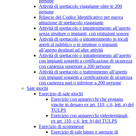
persone
Attività di spettacolo viaggiante oltre le 200
persone
Rilascio del Codice Identificativo per nuova
attrazione di spettacolo viaggiante
Attività di spettacolo e intrattenimento all’aperto
senza strutture o impianti, con emissioni sonore
Attività di spettacolo o intrattenimento in locali
aperti al pubblico o in strutture o impianti
all’aperto destinati ad altre attività
Attività di spettacolo o intrattenimento all’aperto
con impianti soggetti a certificazione di sicurezza
con capienza superiore a 200 persone
Attività di spettacolo o trattenimento all’aperto
con impianti soggetti a certificazione di sicurezza
con capienza pari o inferiore a 200 persone
Sale giochi
Esercizio di sale giochi
Esercizio con apparecchi che erogano
vincite in denaro ex art. 110, c.6, lett. a) del
TULPS
Esercizio con apparecchi videoterminali,
ex art. 110, c.6, lett. b) del TULPS
Esercizio di scommesse
Esercizio di sale bingo e agenzie di