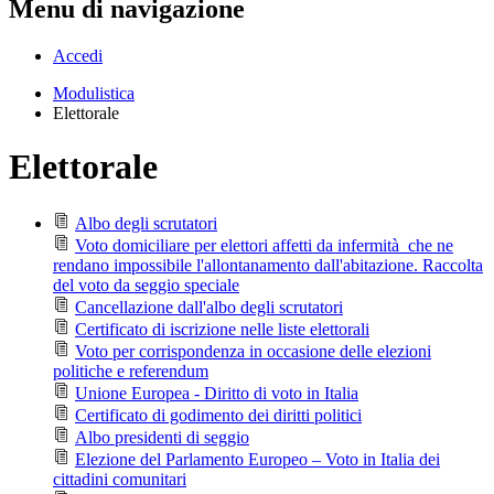
Menu di navigazione
Accedi
Modulistica
Elettorale
Elettorale
Albo degli scrutatori
Voto domiciliare per elettori affetti da infermità che ne
rendano impossibile l'allontanamento dall'abitazione. Raccolta
del voto da seggio speciale
Cancellazione dall'albo degli scrutatori
Certificato di iscrizione nelle liste elettorali
Voto per corrispondenza in occasione delle elezioni
politiche e referendum
Unione Europea - Diritto di voto in Italia
Certificato di godimento dei diritti politici
Albo presidenti di seggio
Elezione del Parlamento Europeo – Voto in Italia dei
cittadini comunitari